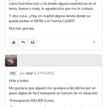
MP4 y MP8 que por lo que se lee en este foro
como funciona esto o ha tenido alguna experiencia en el
deben ser para Yamaha sus más fieros
tema, buena o mala, le agradecería que me lo contara.
competidores.
Y otra cosa, ¿Hay en madrid alguna tienda donde se
Parece que va a ser difícil tomar una decisión ya
pueda probar el MP8II o el Yamha Cp300?
que aparte de los altavoces del Yamaha y el
Muchas gracias.
teclado de madera del MP8, ambos juguetes
están compitiendo mano a mano...
Saludos
por
mbjf
el 27/01/2011
#88
Hola a todos,
Me gustaría que alguien me ayudara a decidirme por un
piano digital de fácil transporte en función de mi situación:
-Presupuesto 600-800 Euros.