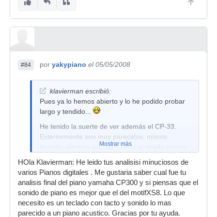
por
yakypiano
el 05/05/2008
#84
klavierman escribió:
Pues ya lo hemos abierto y lo he podido probar
largo y tendido...
He tenido la suerte de ver además el CP-33.
Exteriormente son muy parecidos, mismo
Mostrar más
teclado, identica acción, mismo acabado oscuro
muy sobrio, pero con diferencias en sonido y
HOla Klavierman: He leido tus analisisi minuciosos de
equipamiento.
varios Pianos digitales . Me gustaria saber cual fue tu
El CP-33 es un piano de gama media, superior al
analisis final del piano yamaha CP300 y si piensas que el
P-140 y quizás comparable al antiguo P-90
sonido de piano es mejor que el del motifXS8. Lo que
(aunque con controladores MIDI). Como piano
necesito es un teclado con tacto y sonido lo mas
tiene un sonido interesante, aunque desde mi
parecido a un piano acustico. Gracias por tu ayuda.