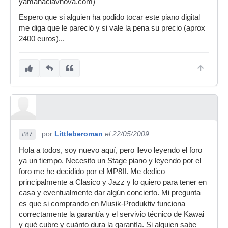
yamahaclavnova.com)
En general permite hacer muchos ajustes y
Espero que si alguien ha podido tocar este piano digital
parece sencillo adaptarlo a lo que cada uno
me diga que le pareció y si vale la pena su precio (aprox
busca dentro de ciertos límites. Tiene un poco de
2400 euros)...
todo: sonidos aceptables, altavoces, control midi,
portable (aunque pesa 32 Kg y hace falta ayuda
para moverlo).
Por otra parte, y no sé si esto es aplicable a este
piano o a todos los pianos digitales, al cabo de
un cierto rato de escucharlo me ha producido
algo de fatiga y tan pronto me sonaba muy bien,
como me sonaban algunas teclas ligeramente
desafinadas, o con mucho acoplamiento entre
por
Littleberoman
el 22/05/2009
#87
cuerdas al tocar terceras (p.ej.) o con mucha
Hola a todos, soy nuevo aquí, pero llevo leyendo el foro
reverb o efectos y todo ello sin tocar un solo
ya un tiempo. Necesito un Stage piano y leyendo por el
ajuste...
:
foro me he decidido por el MP8II. Me dedico
La impresión general que me ha dado es que
principalmente a Clasico y Jazz y lo quiero para tener en
Yamaha ha intentado posicionar estos teclados
casa y eventualmente dar algún concierto. Mi pregunta
para que coincidan de cierta manera con la
es que si comprando en Musik-Produktiv funciona
gama interna propia (P-250, P-90) pero sobre
correctamente la garantía y el servivio técnico de Kawai
todo para que compitan directamente con el
y qué cubre y cuánto dura la garantía. Si alguien sabe