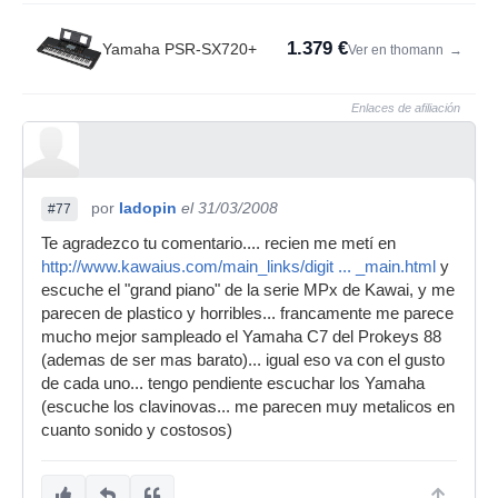
1.379 €
Yamaha PSR-SX720+
Ver en thomann
→
Enlaces de afiliación
por
Iadopin
el 31/03/2008
#77
Te agradezco tu comentario.... recien me metí en
http://www.kawaius.com/main_links/digit ... _main.html
y
escuche el "grand piano" de la serie MPx de Kawai, y me
parecen de plastico y horribles... francamente me parece
mucho mejor sampleado el Yamaha C7 del Prokeys 88
(ademas de ser mas barato)... igual eso va con el gusto
de cada uno... tengo pendiente escuchar los Yamaha
(escuche los clavinovas... me parecen muy metalicos en
cuanto sonido y costosos)