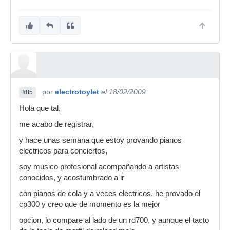
punto de vista es algo metálico y se notan los
loops de las muestras cuando se mantienen las
teclas pulsadas (parecido a P-140 pero más
cuidado) . El resto de sonidos no están mal pero
son claramente inferiores a los de los modelos
superiores (P-250, CP-300). En todo caso, me
ha parecido muy comparable al MP4 aunque
éste último tiene más posibilidades de control
por
electrotoylet
el 18/02/2009
MIDI, más voces, etc. Creo que me quedaría con
#85
el MP4 a igualdad de precio.
Hola que tal,
El CP-300 es otra cosa y me ha dejado
me acabo de registrar,
ligeramente desconcertado ya que necesitaría
y hace unas semana que estoy provando pianos
darle otro repasito al MP8 para ser capaz de dar
electricos para conciertos,
un veredicto claro.
soy musico profesional acompañando a artistas
Tiene un buen sonido de piano, ligeramente
conocidos, y acostumbrado a ir
metálico como cualquier piano Yamaha, realista
y con bastantes detalles. Sin embargo, desde mi
con pianos de cola y a veces electricos, he provado el
punto de vista, queda mejor después de hacer
cp300 y creo que de momento es la mejor
unos cuantos ajustes tanto de la voz en sí
opcion, lo compare al lado de un rd700, y aunque el tacto
(relación dry/wet del efecto Soundboard, el eq