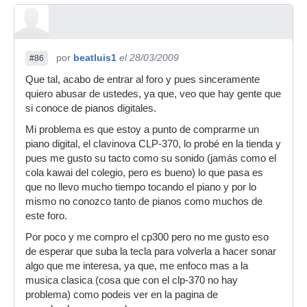
generan demasiada vibración en las teclas al ser
más grandes y resulta ligeramente "incómodo".
En cuanto a la acción y el teclado, a pesar de ser
por
beatluis1
el 28/03/2009
#86
de plástico, las teclas negras tienen una
ligerísima "rugosidad" que dan la sensación de
Que tal, acabo de entrar al foro y pues sinceramente
ser de madera. El teclado no es duro y es fácil
quiero abusar de ustedes, ya que, veo que hay gente que
tocar casi cualquier cosa. No tiene mala
si conoce de pianos digitales.
pulsación, aunque como se comentaba por el
Mi problema es que estoy a punto de comprarme un
foro, las teclas no suenan hasta que se han
piano digital, el clavinova CLP-370, lo probé en la tienda y
pulsado casi completamente, por lo que me
pues me gusto su tacto como su sonido (jamás como el
imagino que después de tocar en este teclado
cola kawai del colegio, pero es bueno) lo que pasa es
resultará algo complicado hacer pianíssimos en
que no llevo mucho tiempo tocando el piano y por lo
un piano real donde basta con rozar las teclas
mismo no conozco tanto de pianos como muchos de
para conseguir este sonido. Las repeticiones
este foro.
rápidas sobre la misma tecla se pueden hacer
pero siempre que no sea pianissimo ya que no
Por poco y me compro el cp300 pero no me gusto eso
hay doble escape (no produce sonido teniendo
de esperar que suba la tecla para volverla a hacer sonar
pulsada media tecla).
algo que me interesa, ya que, me enfoco mas a la
musica clasica (cosa que con el clp-370 no hay
Tendría que volver a darle una vuelta al MP8
problema) como podeis ver en la pagina de
para compararlo bien.