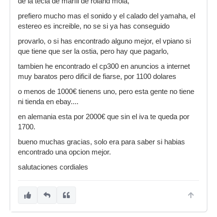
de la tecla de marfil de roland mola,
interno, el parámetro harmonics), como
parámetros generales (curva de pulsación) como
prefiero mucho mas el sonido y el calado del yamaha, el
el EQ general de 5 bandas accesible
estereo es increible, no se si ya has conseguido
directamente. Sin embargo, el sonido que
provarlo, o si has encontrado alguno mejor, el vpiano si
produce a los oídos del intérprete parece más un
que tiene que ser la ostia, pero hay que pagarlo,
sonido de piano grabado en un disco (con sus
efectos, reverberación, etc.) que el sonido
tambien he encontrado el cp300 en anuncios a internet
directo de un piano real. Aunque no tuve mucho
muy baratos pero dificil de fiarse, por 1100 dolares
tiempo para ajustar el MP8 me parece que en
o menos de 1000€ tienens uno, pero esta gente no tiene
general suena mejor este piano de Yamaha (al
ni tienda en ebay....
menos off-the-box).
en alemania esta por 2000€ que sin el iva te queda por
Los demás sonidos son aprovechables en
1700.
general, muy buenos el clave, órganos de tubos
y los pianos eléctricos y solo pasables las
bueno muchas gracias, solo era para saber si habias
cuerdas, coros, y los sonidos XG (al menos
encontrado una opcion mejor.
cuando se tocan a pelo, que además parece que
salutaciones cordiales
son todos mono).
Los altavoces incorporados suenan bastante
bien con bastante potencia, y generan la
vibración que ayuda a que parezca un piano
real, aunque a diferencia del ES4, para mi gusto