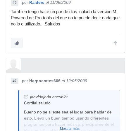
por
Raiders
el 11/05/2009
#6
Tambien tengo hace un par de dias inalada la version M-
Powered de Pro-tools del que no te puedo decir nada que
no lo e utilizado....Saludos
por
Harpocrates666
el 12/05/2009
#7
jdavidojeda escribió:
Cordial saludo
Bueno no se si este sea el lugar para hablar de
esto. Llevo un buen tiempo usando diferentes
programas para hacer música, principalmente el
Mostrar más
Reason 4.0 y el FL Studio 8.0, cada uno tiene