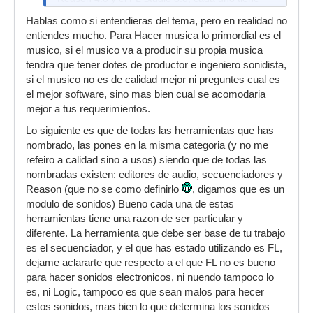
sus fortalezas. Considero que el Reason es
Hablas como si entendieras del tema, pero en realidad no
fantástico al momento de hacer cosas como
entiendes mucho. Para Hacer musica lo primordial es el
orquestaciones y canciones con carácter
musico, si el musico va a producir su propia musica
acústico, pero no te permite grabar audio y a la
tendra que tener dotes de productor e ingeniero sonidista,
hora de hacer música electrónica,
si el musico no es de calidad mejor ni preguntes cual es
específicamente Trance, resulta un infierno
el mejor software, sino mas bien cual se acomodaria
hacer una buen drum (Estilo Poul Van Dyk por
mejor a tus requerimientos.
ejemplo); por otro lado el FL Studio es muy
Lo siguiente es que de todas las herramientas que has
bueno para hacer sonidos electrónicos (hacer un
nombrado, las pones en la misma categoria (y no me
Trance en 2 horas) y permite grabar audio, pero
refeiro a calidad sino a usos) siendo que de todas las
si quieres el sonido realista de un violín o algún
nombradas existen: editores de audio, secuenciadores y
instrumento acústico no es para nada bueno; he
Reason (que no se como definirlo
usado el Fl y el Reason juntos por medio del
, digamos que es un
modulo de sonidos) Bueno cada una de estas
Rewire, pero es un poco dispendioso trabajar
herramientas tiene una razon de ser particular y
asi; he usado el Adobe Audition 3.0 este es mas
diferente. La herramienta que debe ser base de tu trabajo
bien un programa de edición y masterización, el
es el secuenciador, y el que has estado utilizando es FL,
Acid Pro me parece un programa poco
dejame aclararte que respecto a el que FL no es bueno
profesional o para principiantes, no para
para hacer sonidos electronicos, ni nuendo tampoco lo
músicos; el Audacity, me parece el programa de
es, ni Logic, tampoco es que sean malos para hecer
grabación mas fácil de manejar que hay, pero
estos sonidos, mas bien lo que determina los sonidos
deteriora el sonido, quedan mejor las