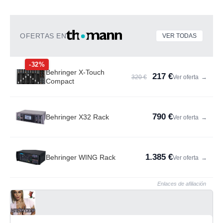
OFERTAS EN
VER TODAS
-32%
Behringer X-Touch
217 €
320 €
Ver oferta
→
Compact
790 €
Behringer X32 Rack
Ver oferta
→
1.385 €
Behringer WING Rack
Ver oferta
→
Enlaces de afiliación