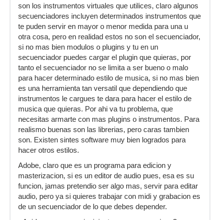
son los instrumentos virtuales que utilices, claro algunos
grabaciones en el FL. En fin...He escuchado
secuenciadores incluyen determinados instrumentos que
hablar de programas mucho mas profesionales
te puden servir en mayor o menor medida para una u
como el Logic (Creo que es solo para MC OS), el
otra cosa, pero en realidad estos no son el secuenciador,
Cubase o el Pro Tools, he escuchado que para
si no mas bien modulos o plugins y tu en un
correr este ultimo es necesario una tarjeta de
secuenciador puedes cargar el plugin que quieras, por
sonido especial, y una maquina de otro planeta.
tanto el secuenciador no se limita a ser bueno o malo
Bueno después de toda esta "carreta" le pido el
para hacer determinado estilo de musica, si no mas bien
favor a alguien que halla tenido un buen
es una herramienta tan versatil que dependiendo que
recorrido y me recomiende una herramienta
instrumentos le cargues te dara para hacer el estilo de
versátil, es casi para enloquecerse, pero el
musica que quieras. Por ahi va tu problema, que
mercado ahora esta invadido de programas para
necesitas armarte con mas plugins o instrumentos. Para
crear, editar, grabar y masterizar música, y no
realismo buenas son las librerias, pero caras tambien
por que no sean conocidos, quiere decir que no
son. Existen sintes software muy bien logrados para
sean buenos...si alguien puede recomendarme
hacer otros estilos.
el que considere el MEJOR PROGRAMA PARA
Adobe, claro que es un programa para edicion y
HACER MUSICA sin tener que comprar una
masterizacion, si es un editor de audio pues, esa es su
súper computadora, lo tomare muy en
funcion, jamas pretendio ser algo mas, servir para editar
cuenta...Incluso tengo listo para instalar el
audio, pero ya si quieres trabajar con midi y grabacion es
Ableton Live en mi computador pero quisiera que
de un secuenciador de lo que debes depender.
alguien me orientara primero.