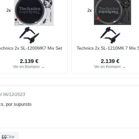
echnics 2x SL-1200MK7 Mix Set
Technics 2x SL-1210MK 7 Mix 
2.139 €
2.139 €
Ver en thomann
→
Ver en thomann
→
el 06/12/2023
s, por supursto
Citar