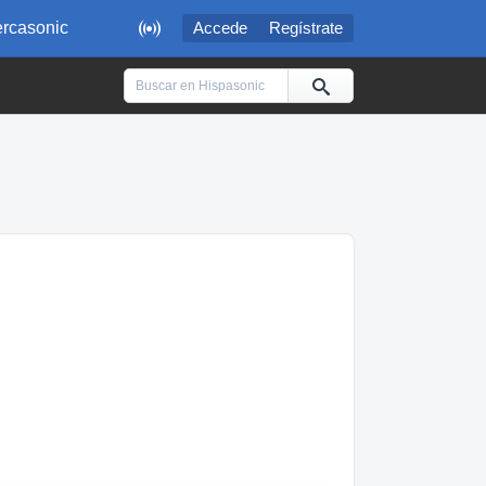

rcasonic
Accede
Regístrate