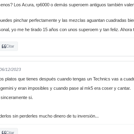
enos? Los Acura, rp6000 o demás superoem antiguos también valen
puedes pinchar perfectamente y las mezclas aguantan cuadradas bie
nal, yo me he tirado 15 años con unos superoem y tan feliz. Ahora t
Citar
 06/12/2023
s platos que tienes después cuando tengas un Technics vas a cuadra
emini y eran imposibles y cuando pase al mk5 era coser y cantar.
sinceramente si.
rlos sin perderles mucho dinero de tu inversión...
Citar