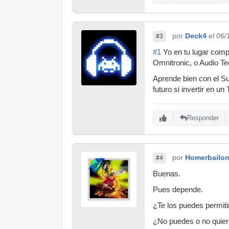
por
Deck4
el 06
#3
#1
Yo en tu lugar com
Omnitronic, o Audio Te
Aprende bien con el Su
futuro si invertir en un
Responder
por
Homerbailo
#4
Buenas.
Pues depende.
¿Te los puedes permitir
¿No puedes o no quier