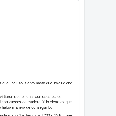
que, incluso, siento hasta que involuciono
irtieron que pinchar con esos platos
l con zuecos de madera. Y lo cierto es que
o había manera de conseguirlo.
gunda mano (los famosos 1200 o 1210), que