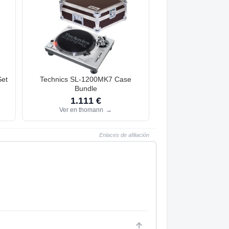
Set
Technics SL-1200MK7 Case
Bundle
1.111 €
Ver en thomann
→
Enlaces de afiliación