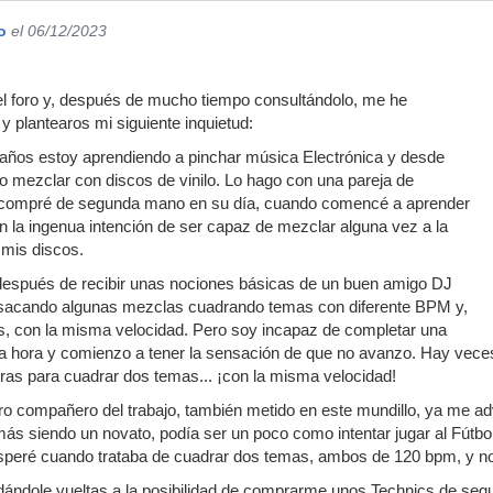
o
el 06/12/2023
:
el foro y, después de mucho tiempo consultándolo, me he
y plantearos mi siguiente inquietud:
años estoy aprendiendo a pinchar música Electrónica y desde
 mezclar con discos de vinilo. Lo hago con una pareja de
compré de segunda mano en su día, cuando comencé a aprender
on la ingenua intención de ser capaz de mezclar alguna vez a la
 mis discos.
espués de recibir unas nociones básicas de un buen amigo DJ
do sacando algunas mezclas cuadrando temas con diferente BPM y,
, con la misma velocidad. Pero soy incapaz de completar una
 hora y comienzo a tener la sensación de que no avanzo. Hay veces 
ras para cuadrar dos temas... ¡con la misma velocidad!
o compañero del trabajo, también metido en este mundillo, ya me adv
s siendo un novato, podía ser un poco como intentar jugar al Fútbo
esperé cuando trataba de cuadrar dos temas, ambos de 120 bpm, y n
dándole vueltas a la posibilidad de comprarme unos Technics de se