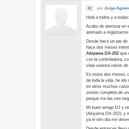
por
Jorge Agüer
#1
Hola a todos y a todas
Acabo de aterrizar en 
animado a registrarme 
Desde hace un par de 
hace dos meses intento
Akiyama DX-202
que 
con la controladora, c
vieja usanza varios de
En estos dos meses, d
de toda la vida, he i
en otros muchos casos
sesión completa de una
porque me las veo neg
Mi buen amigo DJ y otr
(Akiyama DX-202), y má
ya el otro día me des
Desde entonces llevo 