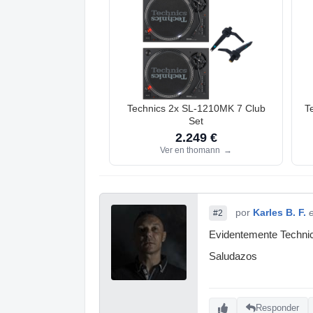
Technics 2x SL-1210MK 7 Club
T
Set
2.249 €
Ver en thomann
→
por
Karles B. F.
#2
Evidentemente Technic
Saludazos
Responder