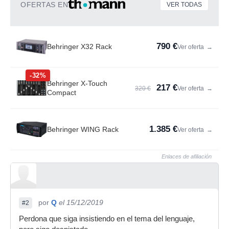
OFERTAS EN
VER TODAS
790 €
Behringer X32 Rack
Ver oferta
→
-32%
Behringer X-Touch
217 €
320 €
Ver oferta
→
Compact
1.385 €
Behringer WING Rack
Ver oferta
→
Enlaces de afiliación
por
Q
el 15/12/2019
#2
Perdona que siga insistiendo en el tema del lenguaje,