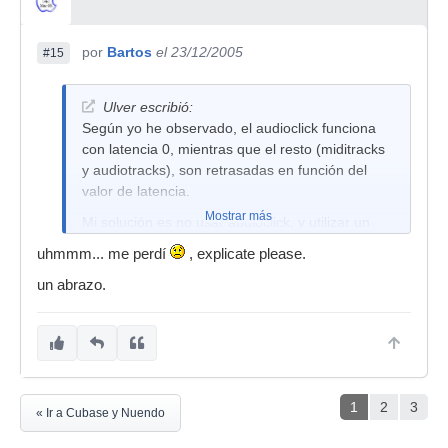
por
Bartos
el 23/12/2005
#15
Ulver escribió:
Según yo he observado, el audioclick funciona
con latencia 0, mientras que el resto (miditracks
y audiotracks), son retrasadas en función del
valor de latencia.
Mostrar más
Mi solución es no usar audioclick, y utilizar un
módulo que reproduzca el midi click, que como
uhmmm... me perdí
, explicate please.
es miditrack, conlleva que el retardo es el mismo
un abrazo.
aplicado al audio.
Las razones de porqué el audioclick no tiene el
retardo que se aplica a las pistas... eso es otro
asunto del que no conozco la respuesta.
Salu2
1
2
3
« Ir a Cubase y Nuendo