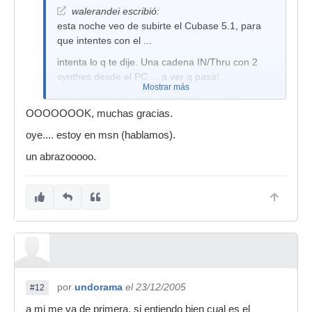
walerandei escribió:
esta noche veo de subirte el Cubase 5.1, para
que intentes con el ...
intenta lo q te dije. Una cadena IN/Thru con 2
synthes desde el PC ... a ver q pasa!
Mostrar más
Ah! E intenta con otro soft que no sea de
Steinberg. Asi vemos q pasa ... vale?
OOOOOOOK, muchas gracias.
Saludos walerianos!
oye.... estoy en msn (hablamos).
un abrazooooo.
por
undorama
el 23/12/2005
#12
a mi me va de primera, si entiendo bien cual es el