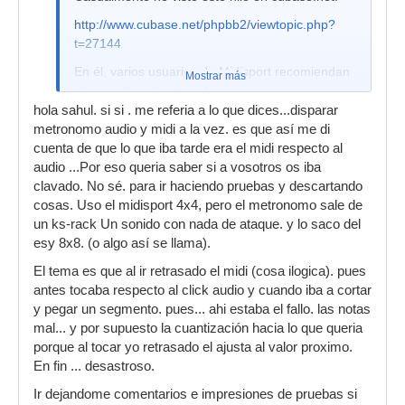
http://www.cubase.net/phpbb2/viewtopic.php?
t=27144
En él, varios usuarios de Midisport recomiendan
Mostrar más
usar los drivers emulados para solucionar
problemas de timing, o incluso hay alguno que
hola sahul. si si . me referia a lo que dices...disparar
utiliza drivers emulados para las entradas y no
metronomo audio y midi a la vez. es que así me di
emulados para las salidas. Si te faltaba algo de
cuenta de que lo que iba tarde era el midi respecto al
esto por probar, deberías hacerlo.
audio ...Por eso queria saber si a vosotros os iba
clavado. No sé. para ir haciendo pruebas y descartando
cosas. Uso el midisport 4x4, pero el metronomo sale de
un ks-rack Un sonido con nada de ataque. y lo saco del
esy 8x8. (o algo así se llama).
El tema es que al ir retrasado el midi (cosa ilogica). pues
antes tocaba respecto al click audio y cuando iba a cortar
y pegar un segmento. pues... ahi estaba el fallo. las notas
mal... y por supuesto la cuantización hacia lo que queria
porque al tocar yo retrasado el ajusta al valor proximo.
En fin ... desastroso.
Ir dejandome comentarios e impresiones de pruebas si