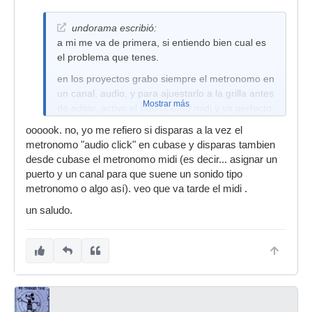
undorama escribió:
a mi me va de primera, si entiendo bien cual es
el problema que tenes.
en los proyectos grabo siempre el metronomo en
un canal, audio, y para ajuestarlo a la grilla antes
Mostrar más
de editar, activo el metronomo midi y va perfecto
desde el principio hasta el final.
oooook. no, yo me refiero si disparas a la vez el
solo tengo instalados, por tenes una sblive, los
metronomo "audio click" en cubase y disparas tambien
kx.
desde cubase el metronomo midi (es decir... asignar un
puerto y un canal para que suene un sonido tipo
aclaro, las pistas las traigo grabadas desde un
metronomo o algo así). veo que va tarde el midi .
estudio con protools, ya que son baterias
acusticas y en casa no puedo grabarlas.
un saludo.
abrazos.