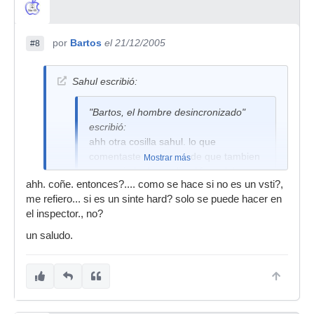
por
Bartos
el 21/12/2005
#8
Sahul escribió:
"Bartos, el hombre desincronizado"
escribió:
ahh otra cosilla sahul. lo que
comentaste el otro dia de que tambien
Mostrar más
te ocurria lo de perdia el foco del
ahh. coñe. entonces?.... como se hace si no es un vsti?,
combo de los presets?. donde te
me refiero... si es un sinte hard? solo se puede hacer en
referias que habia que hacer doble
el inspector., no?
click?
un saludo.
Es simplemente en la caja del preset, pero sólo
es operativo desde la venta de la interfaz del
instrumentos, desde el inspector o las pistas no
funciona el doble click.