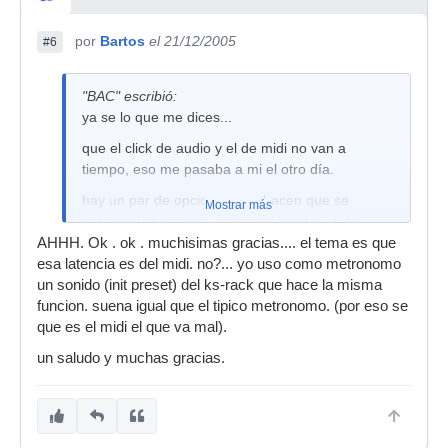
por
Bartos
el 21/12/2005
#6
"BAC" escribió:
ya se lo que me dices...
que el click de audio y el de midi no van a
tiempo, eso me pasaba a mi el otro día.
hay un par de opciones que hacen que se
Mostrar más
reduzca la latencia y entonces los dos clicks
vayan a tiempo. ahora no me acuerdo de cuales
AHHH. Ok . ok . muchisimas gracias.... el tema es que
eran en cuanto tenga un momento lo miro y te
esa latencia es del midi. no?... yo uso como metronomo
comento.
un sonido (init preset) del ks-rack que hace la misma
funcion. suena igual que el tipico metronomo. (por eso se
que es el midi el que va mal).
un saludo y muchas gracias.