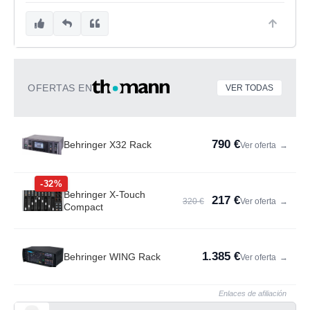
OFERTAS EN
VER TODAS
790 €
Behringer X32 Rack
Ver oferta
→
-32%
Behringer X-Touch
217 €
320 €
Ver oferta
→
Compact
1.385 €
Behringer WING Rack
Ver oferta
→
Enlaces de afiliación