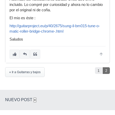
incluido. Lo compré por curiosidad y ahora no lo cambio
por el original ni de coña.
El mio es éste :
http://guitarproject.eu/p/40/2675/sung-il-bm015-tune-o-
matic-roller-bridge-chrome-.html
Saludos
1
2
« Ir a Guitarras y bajos
NUEVO POST
×