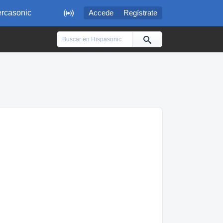

rcasonic
Accede
Regístrate