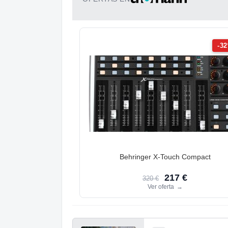
-3
Behringer X-Touch Compact
217 €
320 €
Ver oferta
→