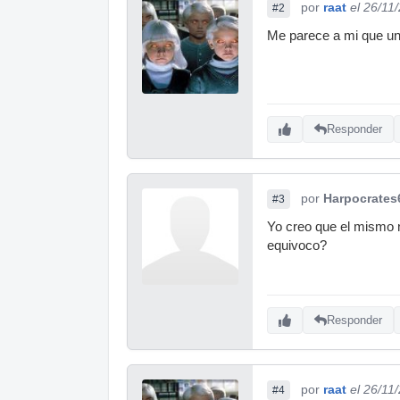
por
raat
el 26/11
#2
Me parece a mi que uno
Responder
por
Harpocrates
#3
Yo creo que el mismo n
equivoco?
Responder
por
raat
el 26/11
#4