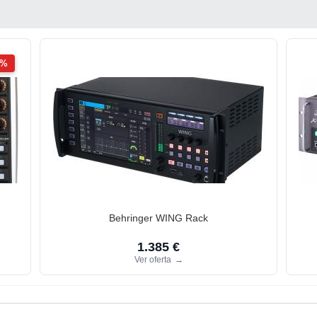
2%
Behringer WING Rack
1.385 €
Ver oferta
→