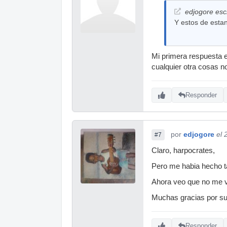
edjogore escr
Y estos de esta
Mi primera respuesta e
cualquier otra cosas n
Responder
por
edjogore
el 
#7
Claro, harpocrates,
Pero me habia hecho ta
Ahora veo que no me va
Muchas gracias por su
Responder