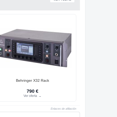
Behringer X32 Rack
790 €
Ver oferta
→
Enlaces de afiliación