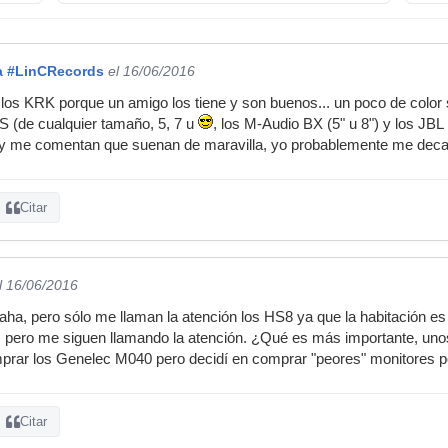
a #LinCRecords
el 16/06/2016
os KRK porque un amigo los tiene y son buenos... un poco de color 
 (de cualquier tamaño, 5, 7 u
, los M-Audio BX (5" u 8") y los JB
 y me comentan que suenan de maravilla, yo probablemente me deca
Citar
l 16/06/2016
ha, pero sólo me llaman la atención los HS8 ya que la habitación 
 pero me siguen llamando la atención. ¿Qué es más importante, uno
rar los Genelec M040 pero decidí en comprar "peores" monitores pe
Citar