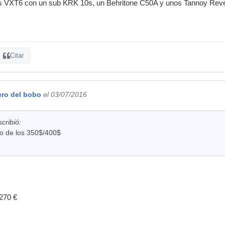
os VXT6 con un sub KRK 10s, un Behritone C50A y unos Tannoy Rev
Citar
ero del bobo
el 03/07/2016
cribió:
go de los 350$/400$
270 €