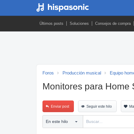
Últimos posts
Soluciones
Consejos de compra
Foros
Producción musical
Equipo home
Monitores para Home S
Enviar post
Seguir este hilo
Ma