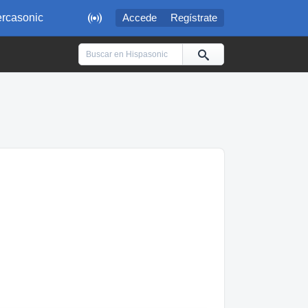

rcasonic
Accede
Regístrate