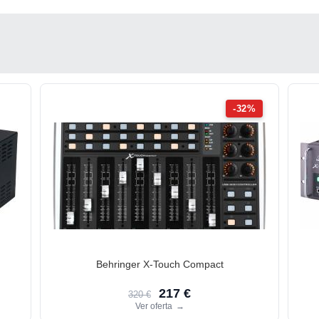
-32%
Behringer X-Touch Compact
217 €
320 €
Ver oferta
→