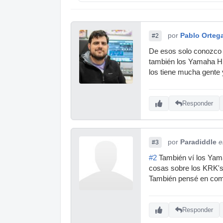
por
Pablo Orteg
#2
De esos solo conozco l
también los Yamaha HS
los tiene mucha gente
Responder
por
Paradiddle
e
#3
#2
También ví los Yama
cosas sobre los KRK's
También pensé en comp
Responder