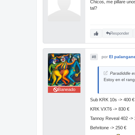
Chicos, me pillare un
tal?
Responder
por
El palangan
#8
Paradiddle es
Estoy en el ran
Baneado
Sub KRK 10s -> 400 €
KRK VXT6 -> 830 €
Tannoy Reveal 402 -> 
Behritone -> 250 €