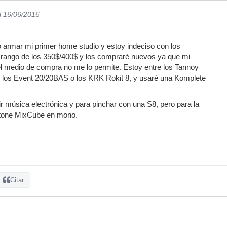
l 16/06/2016
 armar mi primer home studio y estoy indeciso con los
l rango de los 350$/400$ y los compraré nuevos ya que mi
el medio de compra no me lo permite. Estoy entre los Tannoy
i los Event 20/20BAS o los KRK Rokit 8, y usaré una Komplete
r música electrónica y para pinchar con una S8, pero para la
tone MixCube en mono.
Citar