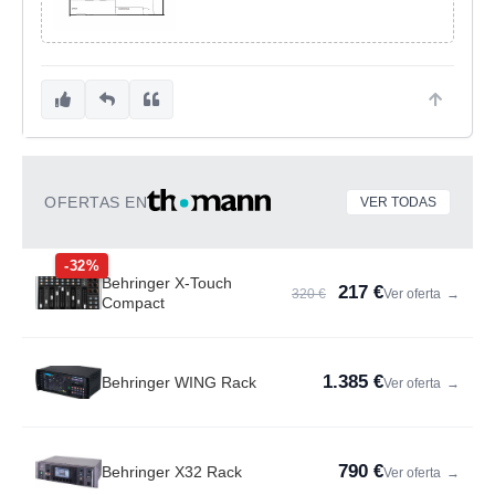
OFERTAS EN
VER TODAS
-32%
Behringer X-Touch
217 €
320 €
Ver oferta
→
Compact
1.385 €
Behringer WING Rack
Ver oferta
→
790 €
Behringer X32 Rack
Ver oferta
→