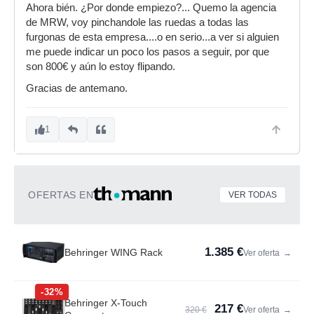
Ahora bién. ¿Por donde empiezo?... Quemo la agencia
de MRW, voy pinchandole las ruedas a todas las
furgonas de esta empresa....o en serio...a ver si alguien
me puede indicar un poco los pasos a seguir, por que
son 800€ y aún lo estoy flipando.
Gracias de antemano.
1
OFERTAS EN
VER TODAS
1.385 €
Behringer WING Rack
Ver oferta
→
-32%
Behringer X-Touch
217 €
320 €
Ver oferta
→