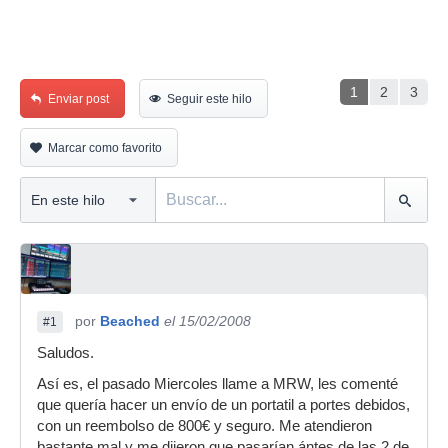
1
2
3
Enviar post
Seguir este hilo
Marcar como favorito
por
Beached
el 15/02/2008
#1
Saludos.
Así es, el pasado Miercoles llame a MRW, les comenté
que quería hacer un envío de un portatil a portes debidos,
con un reembolso de 800€ y seguro. Me atendieron
bastante mal y me dijeron que pasarían ántes de las 2 de