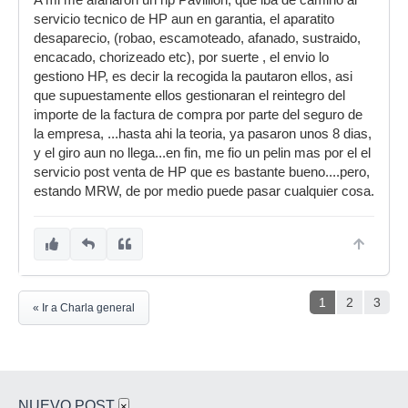
A mi me afanaron un hp Pavillion, que iba de camino al
servicio tecnico de HP aun en garantia, el aparatito
desaparecio, (robao, escamoteado, afanado, sustraido,
encacado, chorizeado etc), por suerte , el envio lo
gestiono HP, es decir la recogida la pautaron ellos, asi
que supuestamente ellos gestionaran el reintegro del
importe de la factura de compra por parte del seguro de
la empresa, ...hasta ahi la teoria, ya pasaron unos 8 dias,
y el giro aun no llega...en fin, me fio un pelin mas por el el
servicio post venta de HP que es bastante bueno....pero,
estando MRW, de por medio puede pasar cualquier cosa.
1
2
3
« Ir a Charla general
NUEVO POST
×