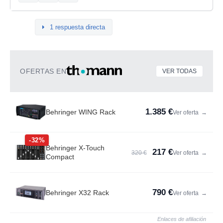
1 respuesta directa
OFERTAS EN
VER TODAS
1.385 €
Behringer WING Rack
Ver oferta
→
-32%
Behringer X-Touch
217 €
320 €
Ver oferta
→
Compact
790 €
Behringer X32 Rack
Ver oferta
→
Enlaces de afiliación