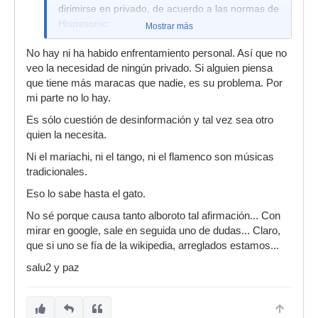
dirimirse en privado, de acuerdo a las normas de
Hispasonic:
Mostrar más
https:/www.hispasonic.com/foros/normas-
No hay ni ha habido enfrentamiento personal. Así que no
generales-foros/6699
veo la necesidad de ningún privado. Si alguien piensa
Gracias y un saludo
que tiene más maracas que nadie, es su problema. Por
mi parte no lo hay.
Mensaje actual: 2854
Es sólo cuestión de desinformación y tal vez sea otro
quien la necesita.
Ni el mariachi, ni el tango, ni el flamenco son músicas
tradicionales.
Eso lo sabe hasta el gato.
No sé porque causa tanto alboroto tal afirmación... Con
mirar en google, sale en seguida uno de dudas... Claro,
que si uno se fía de la wikipedia, arreglados estamos...
salu2 y paz