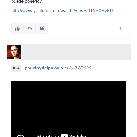
puede ponerlo?
http://www.youtube.com/watch?v=wSOT9SXByK0
por
eloydelpalacio
el 21/12/2006
#24