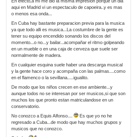
En efecto,a mi me dio la misma impresion porque un dia
musical muy potente desde q sois peqeñajos??
aqui en Madrid vi un espectaculo de capoeira..y es mas
otra cosa, conoces el grupo cubano Equis
o menos esa onda...
Alfonso? creo q alla son bastante famosos. yo no
En Cuba hay bastante preparacion previa para la musica
los conocia, pero vinieron a tocar a Galicia y creo
ya que todo alli es musica...La costumbre de la gente es
q al dia siguiente iban a Madrid...
tener su equipo encendido sonando los discos del
momento...o no...y bailar...acompañar el ritmo golpeando
en un mueble o en una caja de cerveza que suele ser
normalmente de madera.
En cualquier esquina suele haber una descarga musical
y la gente hace coro y acompaña con las palmas....como
en el flamenco o la sevillana.....igualito.
De modo que los niños crecen en ese ambiente...y
aunque todos no se interesan por ser musicos,si que son
muchos los que pronto estan matriculandose en un
conservatorio.
No conozco a Equis Alfonso....
Es que yo no he
regresado a Cuba...de modo que hay muchos grupos y
musicos que no conozco.