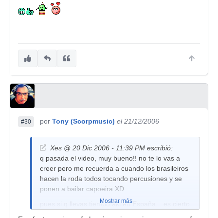
por
Tony (Scorpmusic)
el 21/12/2006
#30
Xes @ 20 Dic 2006 - 11:39 PM escribió:
q pasada el video, muy bueno!! no te lo vas a
creer pero me recuerda a cuando los brasileiros
hacen la roda todos tocando percusiones y se
ponen a bailar capoeira XD
Mostrar más
pues si q llevas tiempo aki en España... es cierto
eso q dicen q en Cuba hay una educacion