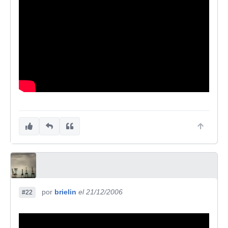
por
brielin
el 21/12/2006
#22