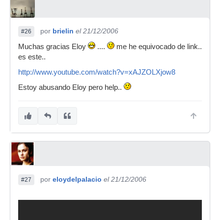
por
brielin
el 21/12/2006
#26
Muchas gracias Eloy
....
me he equivocado de link..
es este..
http://www.youtube.com/watch?v=xAJZOLXjow8
Estoy abusando Eloy pero help..
por
eloydelpalacio
el 21/12/2006
#27