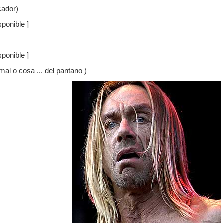
cador)
ponible ]
ponible ]
al o cosa ... del pantano )