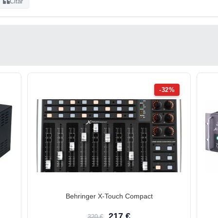
Citar
-32%
Behringer X-Touch Compact
217 €
320 €