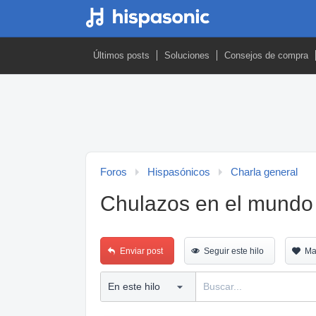
Últimos posts
Soluciones
Consejos de compra
Foros
Hispasónicos
Charla general
Chulazos en el mundo d
Enviar post
Seguir este hilo
Ma