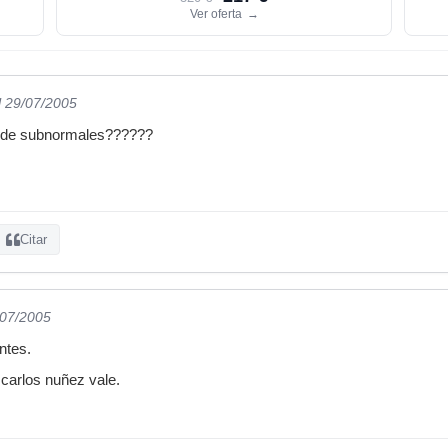
Ver oferta
→
l 29/07/2005
o de subnormales??????
Citar
/07/2005
ntes.
 carlos nuñez vale.