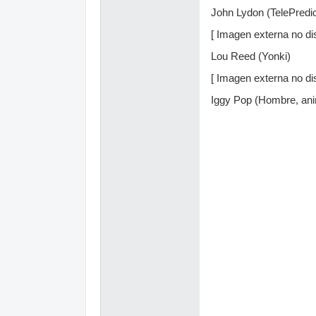
John Lydon (TelePredi
[ Imagen externa no dis
Lou Reed (Yonki)
[ Imagen externa no dis
Iggy Pop (Hombre, anim