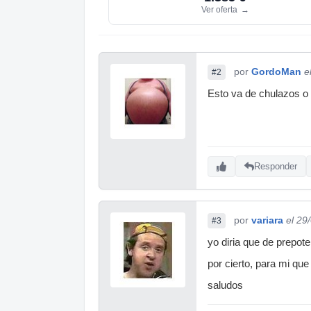
Ver oferta
→
por
GordoMan
e
#2
Esto va de chulazos 
Responder
por
variara
el 29
#3
yo diria que de prepote
por cierto, para mi que
saludos