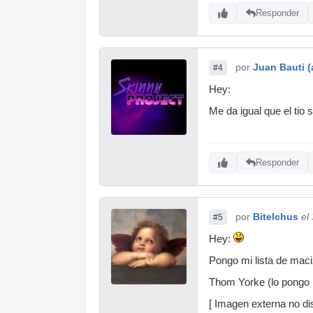
Responder
por
Juan Bauti (
#4
Hey:
Me da igual que el tio 
Responder
por
Bitelchus
el
#5
Hey:
Pongo mi lista de maciz
Thom Yorke (lo pongo p
[ Imagen externa no dis