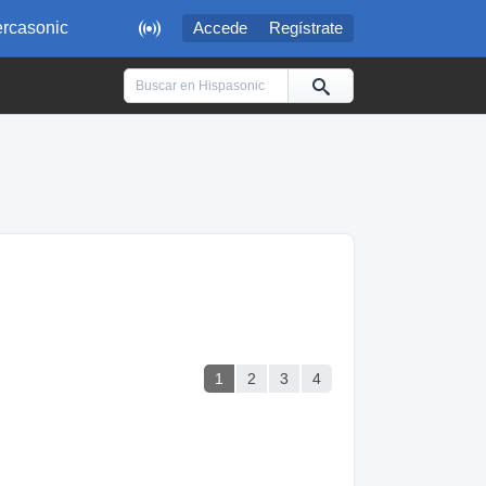

rcasonic
Accede
Regístrate
1
2
3
4