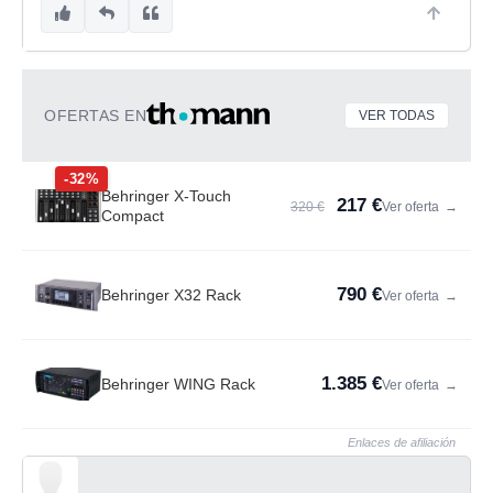
OFERTAS EN
VER TODAS
-32%
Behringer X-Touch
217 €
320 €
Ver oferta
→
Compact
790 €
Behringer X32 Rack
Ver oferta
→
1.385 €
Behringer WING Rack
Ver oferta
→
Enlaces de afiliación