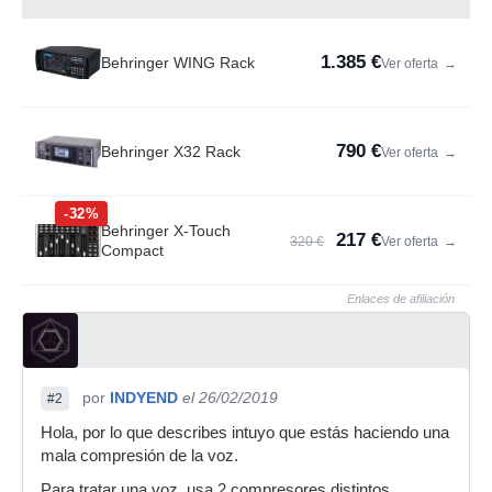
1.385 €
Behringer WING Rack
Ver oferta
→
790 €
Behringer X32 Rack
Ver oferta
→
-32%
Behringer X-Touch
217 €
320 €
Ver oferta
→
Compact
Enlaces de afiliación
por
INDYEND
el 26/02/2019
#2
Hola, por lo que describes intuyo que estás haciendo una
mala compresión de la voz.
Para tratar una voz, usa 2 compresores distintos.