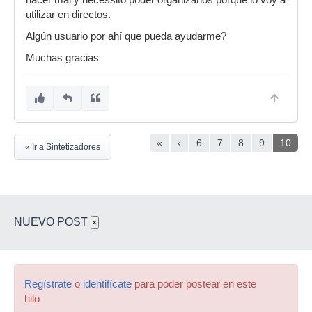
hacer mal y necessito poder organizarlos porque lo voy a
utilizar en directos.
Algún usuario por ahí que pueda ayudarme?
Muchas gracias
«
‹
6
7
8
9
10
« Ir a Sintetizadores
NUEVO POST
×
Regístrate
o
identifícate
para poder postear en este
hilo