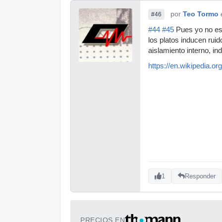
por
Teo Tormo
#46
#44
#45
Pues yo no est
los platos inducen rui
aislamiento interno, i
https://en.wikipedia.o
1
Responder
PRECIOS EN