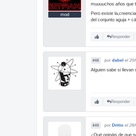
muuuuchos años que te
Pero existe la,creenci
mod
del conjunto aguja + cá
Responder
por
dabel
el 20
#48
Alguien sabe si llevan
Responder
por
Dritto
el 28
#49
¿Qué opináis de que s