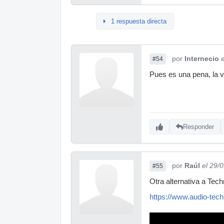
1 respuesta directa
por
Internecio
#54
Pues es una pena, la 
Responder
por
Raúl
el 29/
#55
Otra alternativa a Tec
https://www.audio-tec