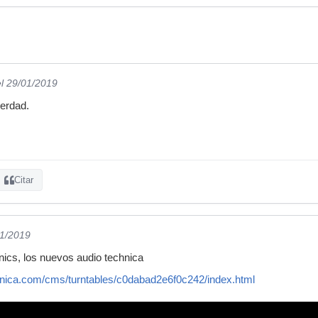
el 29/01/2019
verdad.
Citar
01/2019
hnics, los nuevos audio technica
hnica.com/cms/turntables/c0dabad2e6f0c242/index.html