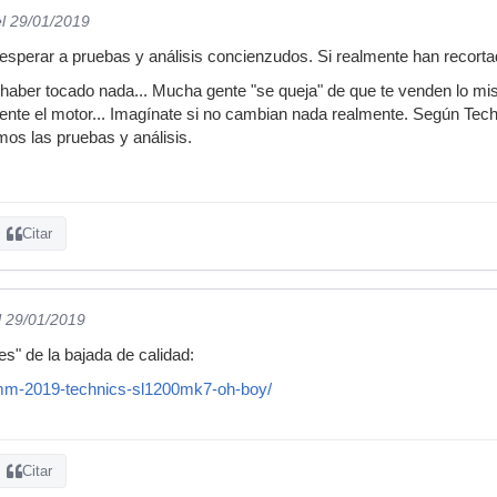
el 29/01/2019
sperar a pruebas y análisis concienzudos. Si realmente han recorta
 haber tocado nada... Mucha gente "se queja" de que te venden lo m
nte el motor... Imagínate si no cambian nada realmente. Según Tech
mos las pruebas y análisis.
Citar
l 29/01/2019
es" de la bajada de calidad:
amm-2019-technics-sl1200mk7-oh-boy/
Citar