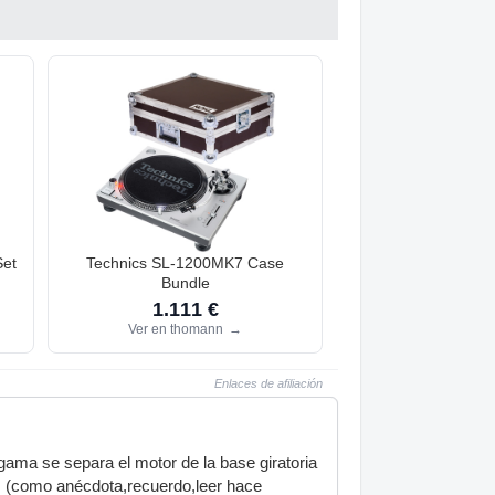
Set
Technics SL-1200MK7 Case
Bundle
1.111 €
Ver en thomann
→
Enlaces de afiliación
 gama se separa el motor de la base giratoria
es (como anécdota,recuerdo,leer hace