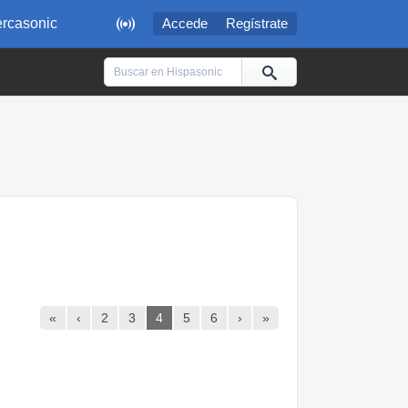

rcasonic
Accede
Regístrate
«
‹
2
3
4
5
6
›
»