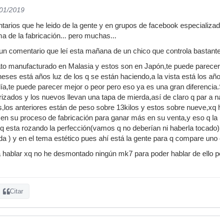
/01/2019
arios que he leido de la gente y en grupos de facebook especializad
de la fabricación... pero muchas...
un comentario que leí esta mañana de un chico que controla bastante
ato manufacturado en Malasia y estos son en Japón,te puede parecer i
oneses está años luz de los q se están haciendo,a la vista está los a
ía,te puede parecer mejor o peor pero eso ya es una gran diferencia.S
zados y los nuevos llevan una tapa de mierda,así de claro q par a nad
os anteriores están de peso sobre 13kilos y estos sobre nueve,xq h
en su proceso de fabricación para ganar más en su venta,y eso q la
esta rozando la perfección(vamos q no deberían ni haberla tocado),
da ) y en el tema estético pues ahí está la gente para q compare uno 
a hablar xq no he desmontado ningún mk7 para poder hablar de ello 
Citar