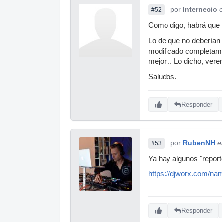
por
Internecio
#52
Como digo, habrá que e
Lo de que no deberían
modificado completame
mejor... Lo dicho, vere
Saludos.
Responder
por
RubenNH
e
#53
Ya hay algunos "report
https://djworx.com/n
Responder