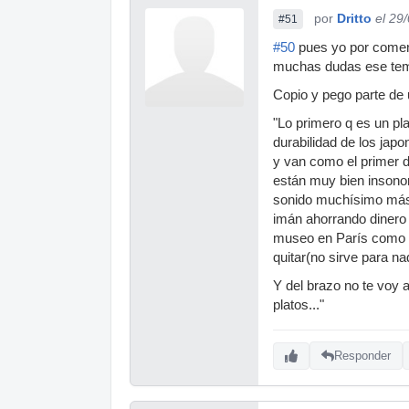
por
Dritto
el 29
#51
#50
pues yo por coment
muchas dudas ese tema 
Copio y pego parte de 
"Lo primero q es un pl
durabilidad de los jap
y van como el primer d
están muy bien insonori
sonido muchísimo más,l
imán ahorrando dinero 
museo en París como q 
quitar(no sirve para na
Y del brazo no te voy 
platos..."
Responder