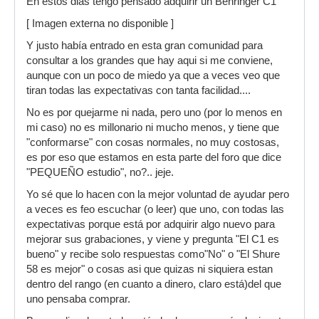
En estos dias tengo pensado adquirir un Behringer C1
[ Imagen externa no disponible ]
Y justo había entrado en esta gran comunidad para
consultar a los grandes que hay aqui si me conviene,
aunque con un poco de miedo ya que a veces veo que
tiran todas las expectativas con tanta facilidad....
No es por quejarme ni nada, pero uno (por lo menos en
mi caso) no es millonario ni mucho menos, y tiene que
"conformarse" con cosas normales, no muy costosas,
es por eso que estamos en esta parte del foro que dice
"PEQUEÑO estudio", no?.. jeje.
Yo sé que lo hacen con la mejor voluntad de ayudar pero
a veces es feo escuchar (o leer) que uno, con todas las
expectativas porque está por adquirir algo nuevo para
mejorar sus grabaciones, y viene y pregunta "El C1 es
bueno" y recibe solo respuestas como"No" o "El Shure
58 es mejor" o cosas asi que quizas ni siquiera estan
dentro del rango (en cuanto a dinero, claro está)del que
uno pensaba comprar.