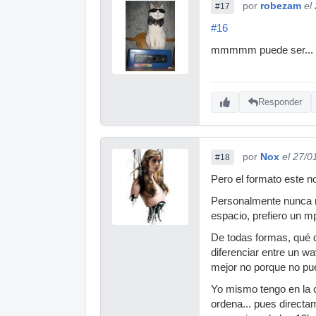
por
robezam
el
#17
#16
mmmmm puede ser...
Responder
por
Nox
el 27/0
#18
Pero el formato este n
Personalmente nunca me
espacio, prefiero un m
De todas formas, qué q
diferenciar entre un w
mejor no porque no pu
Yo mismo tengo en la o
ordena... pues direct