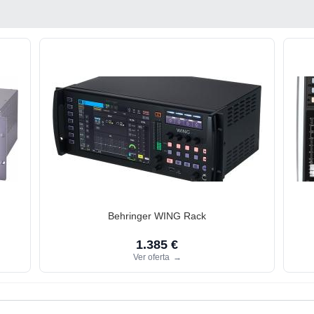
Behringer WING Rack
1.385 €
Ver oferta
→