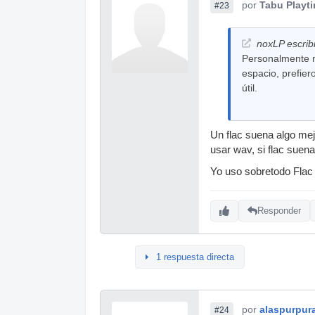
por
Tabu Playt
#23
noxLP escrib
Personalmente n
espacio, prefie
útil.
Un flac suena algo mej
usar wav, si flac suen
Yo uso sobretodo Flac
Responder
1 respuesta directa
por
alaspurpur
#24