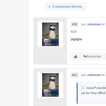
2 respuestas directas
por
robezam
el
#20
#19
jajjajjaa
Responder
por
robezam
el
#21
noxLP escrib
ya es muy difici