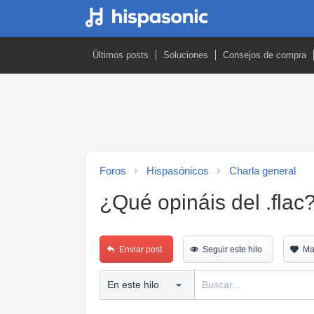
Últimos posts
Soluciones
Consejos de compra
Foros
Hispasónicos
Charla general
¿Qué opináis del .flac
Enviar post
Seguir este hilo
Ma