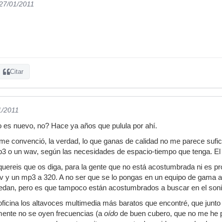
 27/01/2011
Citar
1/2011
o es nuevo, no? Hace ya años que pulula por ahí.
 convenció, la verdad, lo que ganas de calidad no me parece sufici
p3 o un wav, según las necesidades de espacio-tiempo que tenga. El 
uereis que os diga, para la gente que no está acostumbrada ni es prof
av y un mp3 a 320. A no ser que se lo pongas en un equipo de gama alt
edan, pero es que tampoco están acostumbrados a buscar en el soni
ficina los altavoces multimedia más baratos que encontré, que junto a
amente no se oyen frecuencias (a
oído
de buen cubero, que no me he p