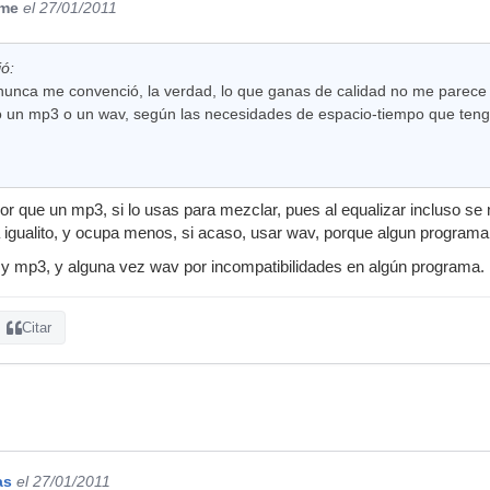
ime
el 27/01/2011
ió:
unca me convenció, la verdad, lo que ganas de calidad no me parece s
ro un mp3 o un wav, según las necesidades de espacio-tiempo que teng
or que un mp3, si lo usas para mezclar, pues al equalizar incluso se
a igualito, y ocupa menos, si acaso, usar wav, porque algun programa
 y mp3, y alguna vez wav por incompatibilidades en algún programa.
Citar
as
el 27/01/2011