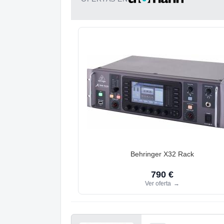
Behringer X32 Rack
790 €
Ver oferta
→