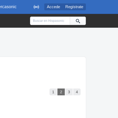

rcasonic
Accede
Regístrate
1
2
3
4