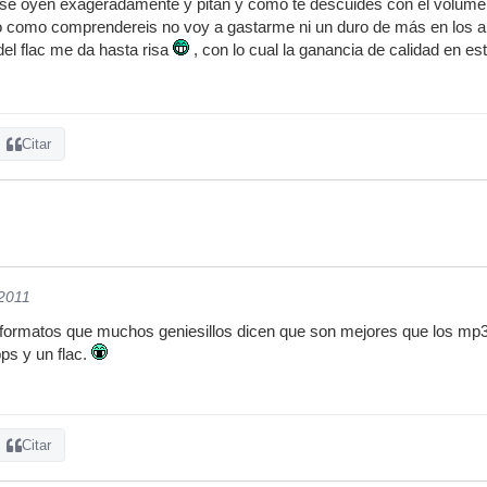
 se oyen exageradamente y pitan y como te descuides con el volumen
o como comprendereis no voy a gastarme ni un duro de más en los a
del flac me da hasta risa
, con lo cual la ganancia de calidad en es
Citar
/2011
 formatos que muchos geniesillos dicen que son mejores que los mp3
ps y un flac.
Citar