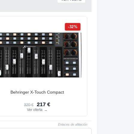
-32%
Behringer X-Touch Compact
217 €
320 €
Ver oferta
→
Enlaces de afiliación