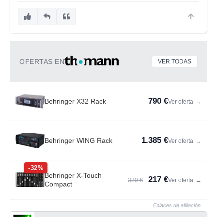
OFERTAS EN
VER TODAS
790 €
Behringer X32 Rack
Ver oferta
→
1.385 €
Behringer WING Rack
Ver oferta
→
-32%
Behringer X-Touch
217 €
320 €
Ver oferta
→
Compact
Enlaces de afiliación