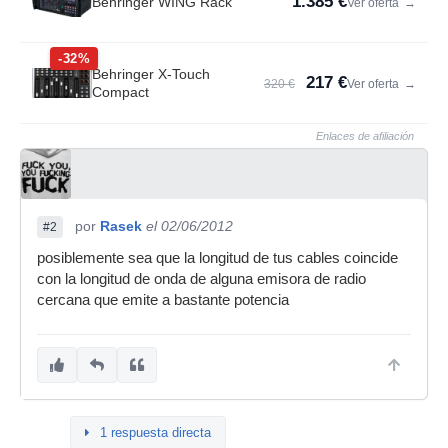
1.385 €
Behringer WING Rack
Ver oferta
→
-32%
Behringer X-Touch
217 €
320 €
Ver oferta
→
Compact
Enlaces de afiliación
por
Rasek
el 02/06/2012
#2
posiblemente sea que la longitud de tus cables coincide
con la longitud de onda de alguna emisora de radio
cercana que emite a bastante potencia
1 respuesta directa