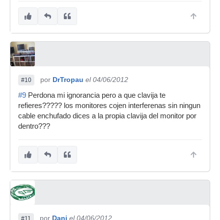
por
DrTropau
el 04/06/2012
#10
#9
Perdona mi ignorancia pero a que clavija te
refieres????? los monitores cojen interferenas sin ningun
cable enchufado dices a la propia clavija del monitor por
dentro???
por
Dani
el 04/06/2012
#11