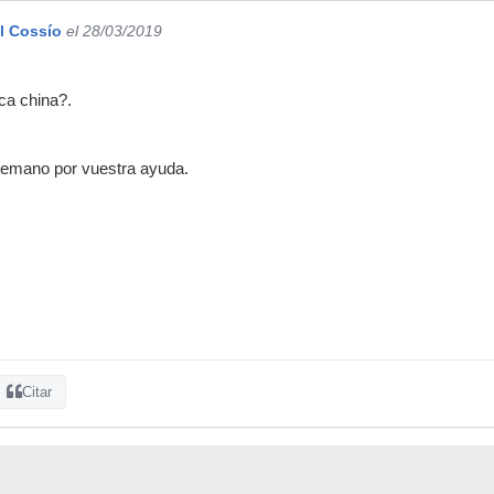
l Cossío
el 28/03/2019
ca china?.
temano por vuestra ayuda.
Citar