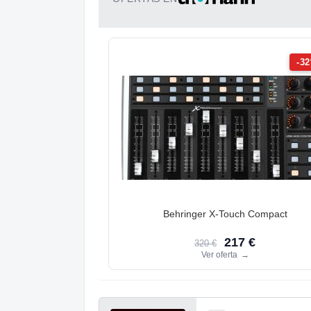
-3
Behringer X-Touch Compact
217 €
320 €
Ver oferta
→