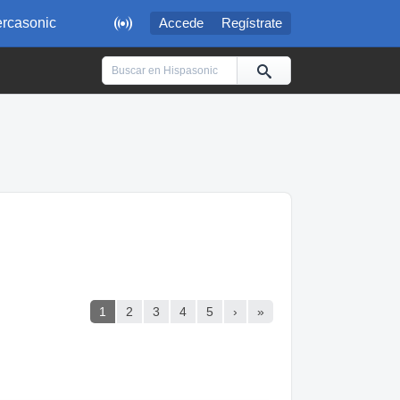

rcasonic
Accede
Regístrate
1
2
3
4
5
›
»