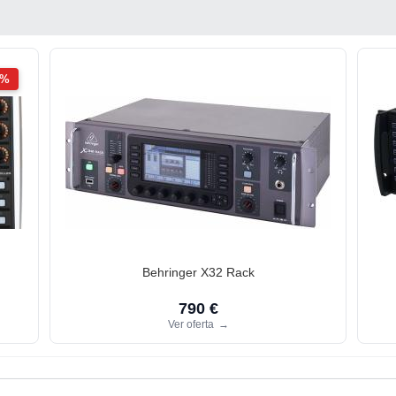
2%
Behringer X32 Rack
790 €
Ver oferta
→