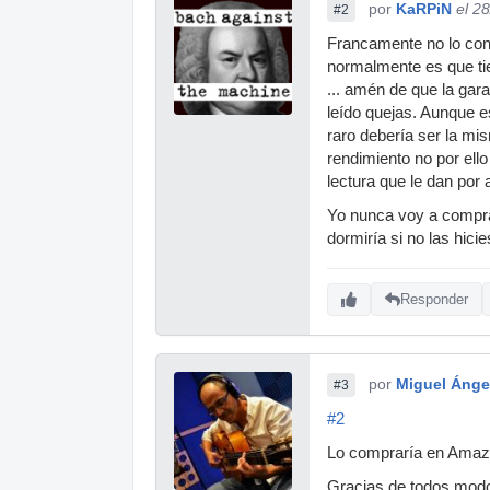
por
KaRPiN
el 2
#2
Francamente no lo con
normalmente es que tien
... amén de que la gar
leído quejas. Aunque e
raro debería ser la m
rendimiento no por ell
lectura que le dan por
Yo nunca voy a compra
dormiría si no las hici
Responder
por
Miguel Ánge
#3
#2
Lo compraría en Amazon
Gracias de todos mod