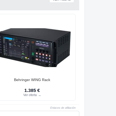
Behringer WING Rack
1.385 €
Ver oferta
→
Enlaces de afiliación