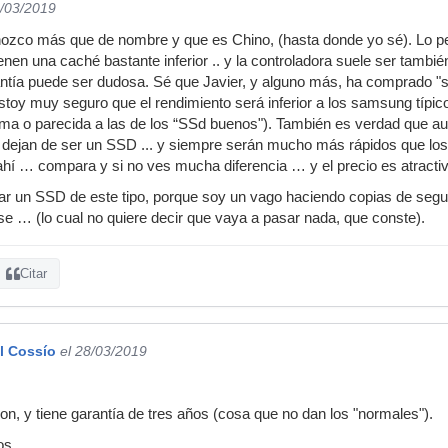
8/03/2019
ozco más que de nombre y que es Chino, (hasta donde yo sé). Lo pe
en una caché bastante inferior .. y la controladora suele ser también
antía puede ser dudosa. Sé que Javier, y alguno más, ha comprado "
stoy muy seguro que el rendimiento será inferior a los samsung típic
isma o parecida a las de los “SSd buenos"). También es verdad que a
o dejan de ser un SSD ... y siempre serán mucho más rápidos que los
 ahí … compara y si no ves mucha diferencia … y el precio es atracti
r un SSD de este tipo, porque soy un vago haciendo copias de segu
ese … (lo cual no quiere decir que vaya a pasar nada, que conste).
Citar
l Cossío
el 28/03/2019
, y tiene garantía de tres años (cosa que no dan los "normales").
os.