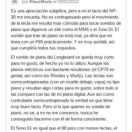
por
KlausMaria
el 03/01/2012
#9
Es una apreciación subjetiva, pero a mi el tacto del NP-
30 me encanta. No es contrapesado pero el movimiento
de la tecla me resulta más cómodo para tocar sonidos de
piano que digamos un site como el MM6 o el Juno Di. El
sonido que trae de piano no está mal, yo diría que en
línea con un P85 prácticamente. Y es muy portátil, así
que cumpliría todos tus requisitos.
El sonido de piano del Longboard se queda muy corto
para mi gusto, de hecho yo no lo utilizo. Aunque los
pianos eléctricos son bastante resultones (el CP70 es
genial, así como los Rhodes y Wurly). Las teclas son
semicontrapesadas (con un muelle debajo, vaya) no tipo
piano y resultan algo cortas para mi gusto, sobre todo si
las comparo con las de mi piano digital. Aun así como
controlador semicontrapesado la verdad es que tiene
muy buen tacto. Pero si lo que quieres es sonido de
piano, no se, a mi no me convence, nunca he
conseguido hacerme con él de forma consistente.
El Sono 61 es igual que el 88 pero con menos teclas, el