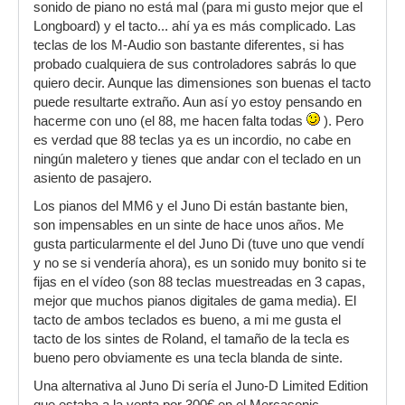
sonido de piano no está mal (para mi gusto mejor que el
Longboard) y el tacto... ahí ya es más complicado. Las
teclas de los M-Audio son bastante diferentes, si has
probado cualquiera de sus controladores sabrás lo que
quiero decir. Aunque las dimensiones son buenas el tacto
puede resultarte extraño. Aun así yo estoy pensando en
hacerme con uno (el 88, me hacen falta todas
). Pero
es verdad que 88 teclas ya es un incordio, no cabe en
ningún maletero y tienes que andar con el teclado en un
asiento de pasajero.
Los pianos del MM6 y el Juno Di están bastante bien,
son impensables en un sinte de hace unos años. Me
gusta particularmente el del Juno Di (tuve uno que vendí
y no se si vendería ahora), es un sonido muy bonito si te
fijas en el vídeo (son 88 teclas muestreadas en 3 capas,
mejor que muchos pianos digitales de gama media). El
tacto de ambos teclados es bueno, a mi me gusta el
tacto de los sintes de Roland, el tamaño de la tecla es
bueno pero obviamente es una tecla blanda de sinte.
Una alternativa al Juno Di sería el Juno-D Limited Edition
que estaba a la venta por 300€ en el Mercasonic