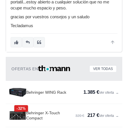
portatil...estoy abierto a cualquier solución que no me
ocupe mucho espacio y peso.
gracias por vuestros consejos y un saludo
Tecladamus
OFERTAS EN
VER TODAS
1.385 €
Behringer WING Rack
Ver oferta
→
-32%
Behringer X-Touch
217 €
320 €
Ver oferta
→
Compact