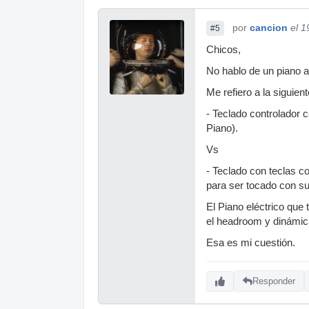
por
cancion
el 1
#5
Chicos,
No hablo de un piano ac
Me refiero a la siguie
- Teclado controlador c
Piano).
Vs
- Teclado con teclas 
para ser tocado con su
El Piano eléctrico que 
el headroom y dinámica
Esa es mi cuestión.
Responder