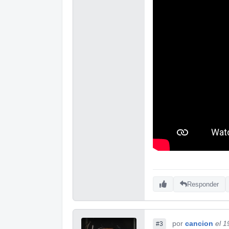
Responder
por
cancion
el 1
#3