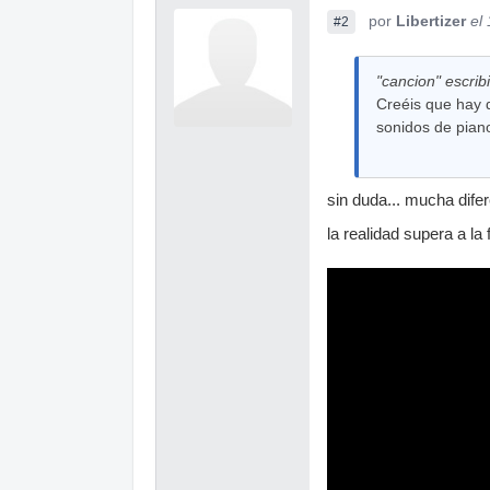
por
Libertizer
el
#2
"cancion" escribi
Creéis que hay d
sonidos de piano
sin duda... mucha difer
la realidad supera a l