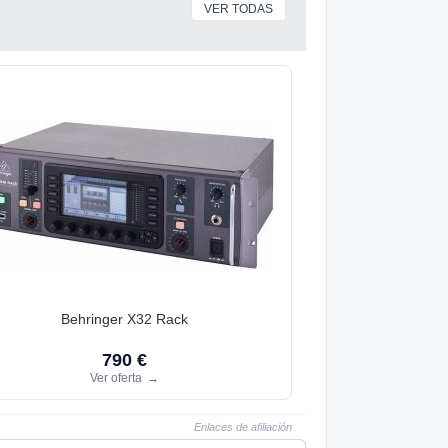
VER TODAS
Behringer X32 Rack
790 €
Ver oferta
→
Enlaces de afiliación