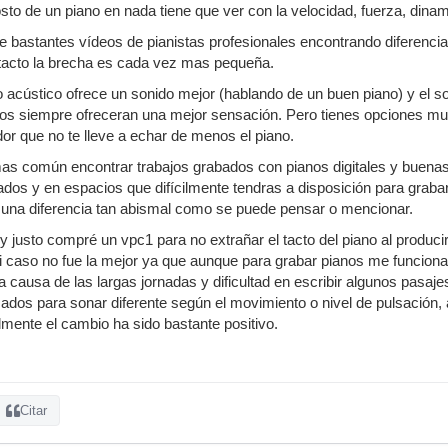
sto de un piano en nada tiene que ver con la velocidad, fuerza, dinam
 bastantes vídeos de pianistas profesionales encontrando diferencias 
 tacto la brecha es cada vez mas pequeña.
 acústico ofrece un sonido mejor (hablando de un buen piano) y el s
ios siempre ofreceran una mejor sensación. Pero tienes opciones mu
dor que no te lleve a echar de menos el piano.
as común encontrar trabajos grabados con pianos digitales y buenas
dos y en espacios que difícilmente tendras a disposición para grabar
 una diferencia tan abismal como se puede pensar o mencionar.
 y justo compré un vpc1 para no extrañar el tacto del piano al produc
i caso no fue la mejor ya que aunque para grabar pianos me funciona 
 a causa de las largas jornadas y dificultad en escribir algunos pasaj
dos para sonar diferente según el movimiento o nivel de pulsación, 
lmente el cambio ha sido bastante positivo.
Citar