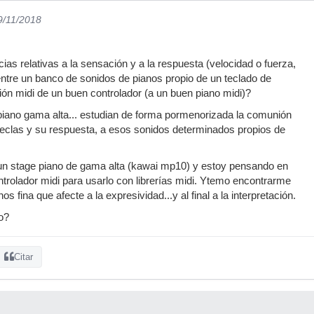
9/11/2018
ias relativas a la sensación y a la respuesta (velocidad o fuerza,
ntre un banco de sonidos de pianos propio de un teclado de
ción midi de un buen controlador (a un buen piano midi)?
 piano gama alta... estudian de forma pormenorizada la comunión
 teclas y su respuesta, a esos sonidos determinados propios de
 un stage piano de gama alta (kawai mp10) y estoy pensando en
rolador midi para usarlo con librerías midi. Ytemo encontrarme
 fina que afecte a la expresividad...y al final a la interpretación.
o?
Citar