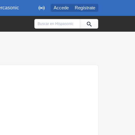

rcasonic
Accede
Regístrate