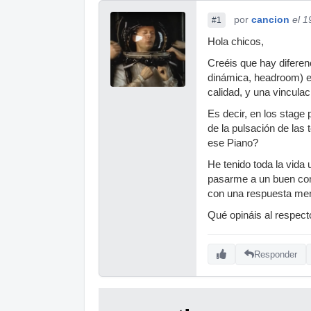
por
cancion
el 1
#1
Hola chicos,
Creéis que hay diferenc
dinámica, headroom) e
calidad, y una vincula
Es decir, en los stage
de la pulsación de las
ese Piano?
He tenido toda la vida
pasarme a un buen cont
con una respuesta menos
Qué opináis al respect
Responder