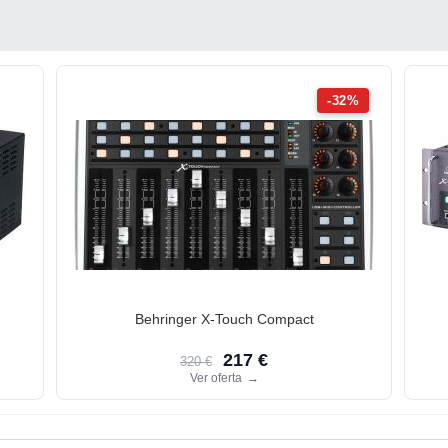
-32%
Behringer X-Touch Compact
217 €
320 €
Ver oferta
→