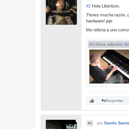
#2
Hola Libertizer,
TIenes mucha razón, c
hardware! jeje
Me refería a uno como
Archivos adjuntos (
l
Responder
por
Danilo Sant
#4