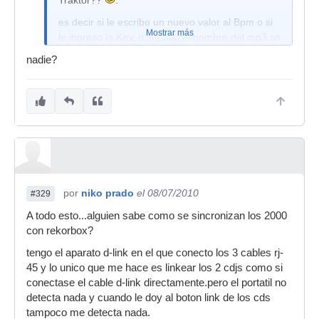
Traktor??
:
es decir si le escribo un nuevo valor al Bpm o si
Mostrar más
le ingreso la Key, o si Edito el nombre del mp3 se
refleraja en traktor y/o itunes?
nadie?
por
niko prado
el 08/07/2010
#329
A todo esto...alguien sabe como se sincronizan los 2000
con rekorbox?
tengo el aparato d-link en el que conecto los 3 cables rj-
45 y lo unico que me hace es linkear los 2 cdjs como si
conectase el cable d-link directamente.pero el portatil no
detecta nada y cuando le doy al boton link de los cds
tampoco me detecta nada.