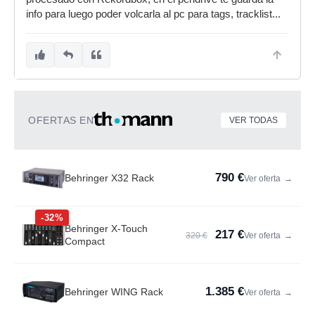
info para luego poder volcarla al pc para tags, tracklist...
OFERTAS EN
VER TODAS
790 €
Behringer X32 Rack
Ver oferta
→
-32%
Behringer X-Touch
217 €
320 €
Ver oferta
→
Compact
1.385 €
Behringer WING Rack
Ver oferta
→