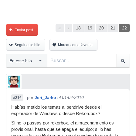
«
‹
18
19
20
21
22
Enviar post
Seguir este hilo
Marcar como favorito
por
Jeri_Jarko
el 01/04/2010
#316
Habías metido los temas al pendrive desde el
explorador de Windows o desde Rekordbox?
Si no lo passas por rekorbox, el almacenamiento es
provisional, hasta que se apaga el equipo; si lo has
procesado con Rekordbox, en el pendrive te guarda la