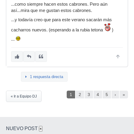
...como siempre hacen estos cabrones. Pero aún
así...mira que me gustan estos cabrones.
...y todavía creo que para este verano sacarán más
cacharros nuevos. (esperando a la rubia tetona
)
...
1 respuesta directa
1
2
3
4
5
›
»
« Ir a Equipo DJ
NUEVO POST
×