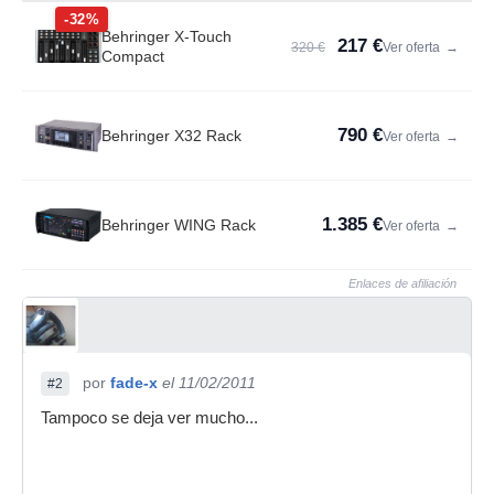
-32%
Behringer X-Touch
217 €
320 €
Ver oferta
→
Compact
790 €
Behringer X32 Rack
Ver oferta
→
1.385 €
Behringer WING Rack
Ver oferta
→
Enlaces de afiliación
por
fade-x
el 11/02/2011
#2
Tampoco se deja ver mucho...