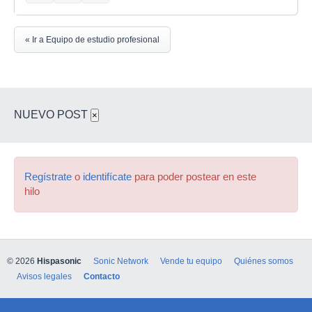
« Ir a Equipo de estudio profesional
NUEVO POST
×
Regístrate
o
identifícate
para poder postear en este
hilo
© 2026
Hispasonic
Sonic Network
Vende tu equipo
Quiénes somos
Avisos legales
Contacto