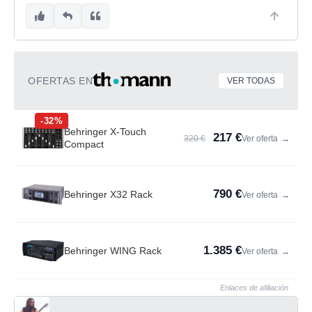
OFERTAS EN
VER TODAS
-32%
Behringer X-Touch
217 €
320 €
Ver oferta
→
Compact
790 €
Behringer X32 Rack
Ver oferta
→
1.385 €
Behringer WING Rack
Ver oferta
→
Enlaces de afiliación