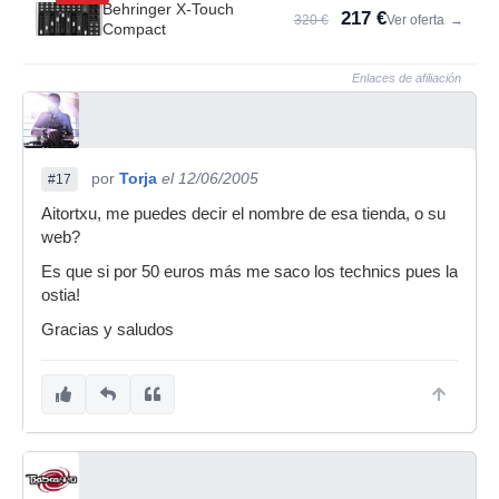
Behringer X-Touch
217 €
320 €
Ver oferta
→
Compact
Enlaces de afiliación
por
Torja
el 12/06/2005
#17
Aitortxu, me puedes decir el nombre de esa tienda, o su
web?
Es que si por 50 euros más me saco los technics pues la
ostia!
Gracias y saludos