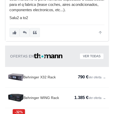
para el q fabrica (lease coches, aires acondicionados,
componentes electronicos, etc...).
Salu2 a to2
OFERTAS EN
VER TODAS
790 €
Behringer X32 Rack
Ver oferta
→
1.385 €
Behringer WING Rack
Ver oferta
→
-32%