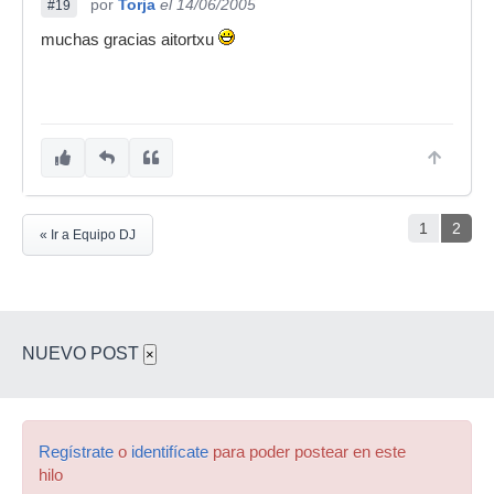
por
Torja
el 14/06/2005
#19
muchas gracias aitortxu
1
2
« Ir a Equipo DJ
NUEVO POST
×
Regístrate
o
identifícate
para poder postear en este
hilo