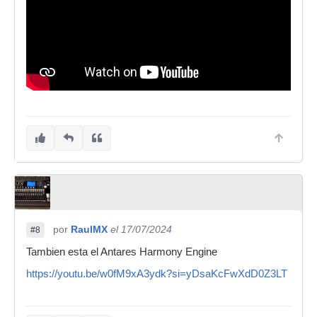
por
RaulMX
el 17/07/2024
#8
Tambien esta el Antares Harmony Engine
https://youtu.be/w0fM9xA3ydk?si=yDsaKcFwXdD0Z3LT