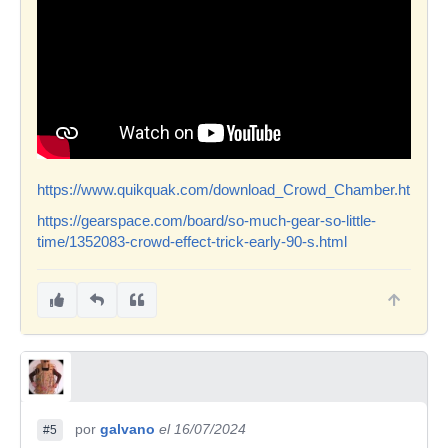
https://www.quikquak.com/download_Crowd_Chamber.html
https://gearspace.com/board/so-much-gear-so-little-
time/1352083-crowd-effect-trick-early-90-s.html
por
galvano
el 16/07/2024
#5