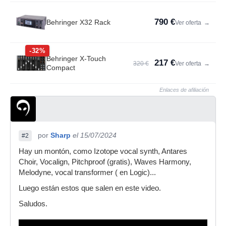
790 €
Behringer X32 Rack
Ver oferta
→
-32%
Behringer X-Touch
217 €
320 €
Ver oferta
→
Compact
Enlaces de afiliación
por
Sharp
el 15/07/2024
#2
Hay un montón, como Izotope vocal synth, Antares
Choir, Vocalign, Pitchproof (gratis), Waves Harmony,
Melodyne, vocal transformer ( en Logic)...
Luego están estos que salen en este video.
Saludos.