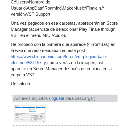
C:\Users\Nombre de
Usuario\AppData\Roaming\MakeMusic\Finale n.º
versión\VST Support
Una vez pegados en esa carpetas, aparecerán en Score
Manager (acuérdate de seleccionar Play Finale through
VST en el menú MIDI/Audio).
He probado con la primera que aparece (4FrontBas) en
la web que recomendaban en este post
https://www.hispasonic.com/foros/vst-plugins-bajo-
electrico/531157
, y como verás en la imagen, así
aparece en Score Manager después de copiarla en la
carpeta VST.
Un saludo
Archivos adjuntos (
logúate
para descargar)