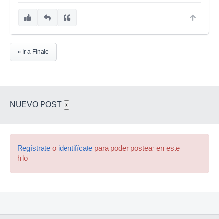
« Ir a Finale
NUEVO POST
×
Regístrate
o
identifícate
para poder postear en este
hilo