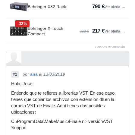
790 €
Behringer X32 Rack
Ver oferta
→
-32%
Behringer X-Touch
217 €
320 €
Ver oferta
→
Compact
Enlaces de afiliación
por
ana
el 13/03/2019
#2
Hola, José:
Entiendo que te refieres a librerías VST. En ese caso,
tienes que copiar los archivos con extensión dll en la
carpeta VST de Finale. Aquí tienes dos posibles
ubicaciones:
C:\ProgramData\MakeMusic\Finale n.º versión\VST
Support