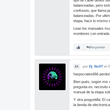
tipo de cable debes uti
balanceadas, pero esto
confusion, que llama j
balanceadas. Por ultimo
etapa, hace lo mismo q
Lean los manuales much
monitores con entrada 
Responder
por
Dj_NeST
el 
#4
harpocrates666 perdon
Bien pués, según mis 
pregunta es: necesito 
manual de la etapa sol
Y otra preguntilla: El
la tienda de electronica