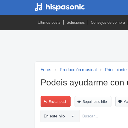
Últimos posts
Soluciones
Consejos de compra
Foros
Producción musical
Principiante
Podeis ayudarme con 
Enviar post
Seguir este hilo
Ma