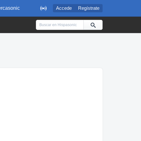

rcasonic
Accede
Regístrate