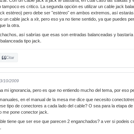
lizar. Con un cable jack a jack te bastaría, en cual caso las salidas
 tampoco es critico. La segunda opción es utilizar un cable jack ba
ack estéreo) pero debe ser "estéreo" en ambos extremos, así estará
 un cable jack a xlr, pero eso ya no tiene sentido, ya que puedes perf
ue la otra.
achos, así sabrías que esas son entradas balanceadas y bastaría con
balanceada tipo jack.
Citar
03/10/2009
a mi ignorancia, pero es que no entiendo mucho del tema, por eso p
manuales, en el manual de la mesa me dice que necesito conectotres
ese tipo de conectores a cada lado del cable? O sea para la etapa de
o me pone conector jack.
 cable tiene que ser ese que parecen 2 enganchados? a ver si podeis 
.