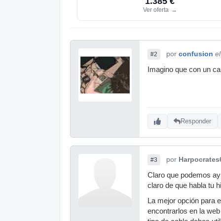
1.385 €
Ver oferta
→
por
confusion
e
#2
Imagino que con un cabl
Responder
por
Harpocrates
#3
Claro que podemos ayuda
claro de que habla tu hi
La mejor opción para e
encontrarlos en la web