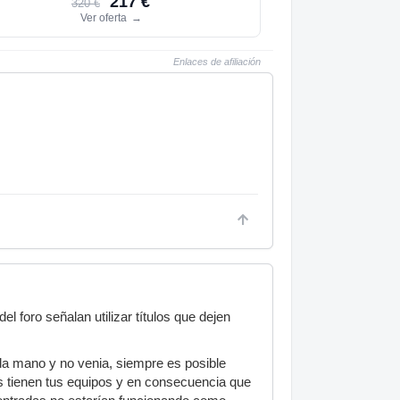
217 €
320 €
Ver oferta
→
Enlaces de afiliación
 foro señalan utilizar títulos que dejen
da mano y no venia, siempre es posible
das tienen tus equipos y en consecuencia que