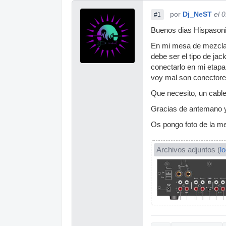
por
Dj_NeST
el 
#1
Buenos dias Hispason
En mi mesa de mezclas
debe ser el tipo de jac
conectarlo en mi etapa
voy mal son conector
Que necesito, un cable
Gracias de antemano 
Os pongo foto de la me
Archivos adjuntos (
l