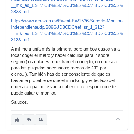
__mk_es_ES=%C3%85M%C3%85%C5%BD%C3%95%C3%91&crid
282&th=1
https://www.amazon.es/Ewent-EW1536-Soporte-Monitor-
Independiente/dp/B08GJD3CDC/ref=sr_1_312?
__mk_es_ES=%C3%85M%C3%85%C5%BD%C3%95%C3%91&crid
312&th=1
A mí me triunfa más la primera, pero ambos casos va a
tocar coger el metro y hacer cálculos para ir sobre
seguro (los enlaces muestran el concepto, no que sea
para las pulgadas adecuadas; menos de 43", por
cierto...). También has de ser consciente de que es
bastante probable de que el mini Korg y el teclado del
ordenata igual no te van a caber con el espacio que te
puede quitar el monitor.
Saludos.