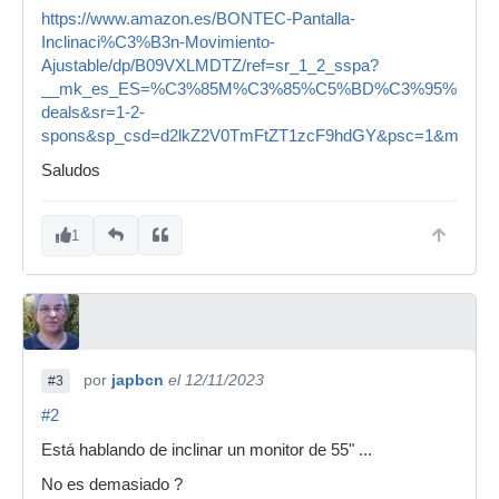
https://www.amazon.es/BONTEC-Pantalla-
Inclinaci%C3%B3n-Movimiento-
Ajustable/dp/B09VXLMDTZ/ref=sr_1_2_sspa?
__mk_es_ES=%C3%85M%C3%85%C5%BD%C3%95%C3%91&ke
deals&sr=1-2-
spons&sp_csd=d2lkZ2V0TmFtZT1zcF9hdGY&psc=1&m=A
Saludos
1
por
japbcn
el 12/11/2023
#3
#2
Está hablando de inclinar un monitor de 55" ...
No es demasiado ?