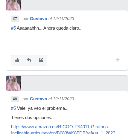
por
Gustavo
el 12/11/2023
#7
#5
Aaaaaahhh... Ahora queda claro...
por
Gustavo
el 12/11/2023
#8
#5
Vale, ya veo el problema...
Tienes dos opciones:
https://www.amazon.es/RICOO-TS4011-Giratorio-
Inclinable-articulado/dp/B083WK8FDB/ref=sr_1_282?