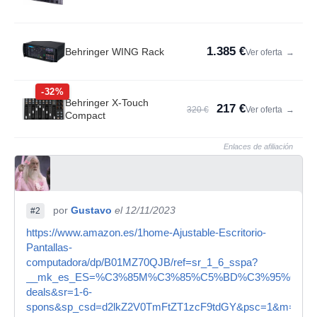
1.385 €
Behringer WING Rack
Ver oferta
→
-32%
Behringer X-Touch
217 €
320 €
Ver oferta
→
Compact
Enlaces de afiliación
por
Gustavo
el 12/11/2023
#2
https://www.amazon.es/1home-Ajustable-Escritorio-
Pantallas-
computadora/dp/B01MZ70QJB/ref=sr_1_6_sspa?
__mk_es_ES=%C3%85M%C3%85%C5%BD%C3%95%C3%91&ke
deals&sr=1-6-
spons&sp_csd=d2lkZ2V0TmFtZT1zcF9tdGY&psc=1&m=A1