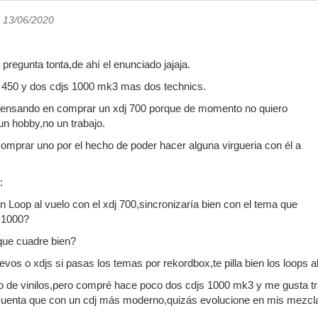
l 13/06/2020
regunta tonta,de ahí el enunciado jajaja.
 450 y dos cdjs 1000 mk3 mas dos technics.
pensando en comprar un xdj 700 porque de momento no quiero
n hobby,no un trabajo.
mprar uno por el hecho de poder hacer alguna virgueria con él a
:
n Loop al vuelo con el xdj 700,sincronizaría bien con el tema que
j 1000?
que cuadre bien?
evos o xdjs si pasas los temas por rekordbox,te pilla bien los loops a
 de vinilos,pero compré hace poco dos cdjs 1000 mk3 y me gusta tra
uenta que con un cdj más moderno,quizás evolucione en mis mezcla