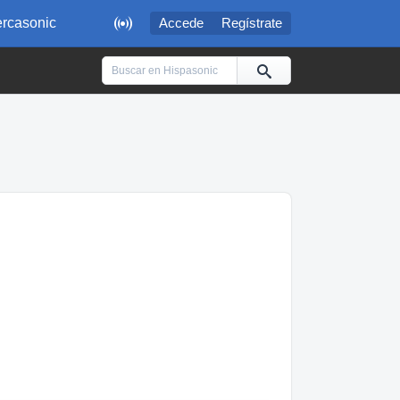

rcasonic
Accede
Regístrate