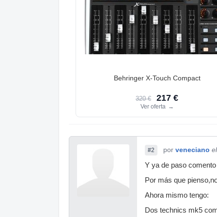
Behringer X-Touch Compact
217 €
320 €
Ver oferta
→
por
veneciano
e
#2
Y ya de paso comento 
Por más que pienso,no
Ahora mismo tengo:
Dos technics mk5 com