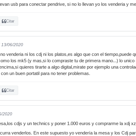
levan usb para conectar pendrive, si no lo llevan yo los venderia y m
Citar
l 13/06/2020
no venderia ni los cdj ni los platos,es algo que con el tiempo,puede
 como los mk5 (y mas,si lo compraste tu de primera mano...) lo unico 
cima,si quieres tirarte a algo digital,mirate por ejemplo una control
con un buen portatil para no tener problemas.
Citar
6/2020
esa,los cdjs y un technics y poner 1.000 euros y comprarme la xdj xz
ocurra venderlos. En este supuesto yo vendería la mesa y los Cdj pa