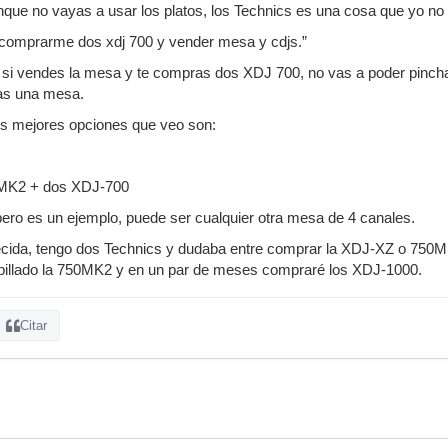
Aunque no vayas a usar los platos, los Technics es una cosa que yo n
 comprarme dos xdj 700 y vender mesa y cdjs.”
 si vendes la mesa y te compras dos XDJ 700, no vas a poder pincha
tas una mesa.
os mejores opciones que veo son:
0MK2 + dos XDJ-700
ero es un ejemplo, puede ser cualquier otra mesa de 4 canales.
ecida, tengo dos Technics y dudaba entre comprar la XDJ-XZ o 750Mk
 pillado la 750MK2 y en un par de meses compraré los XDJ-1000.
Citar