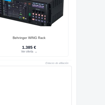
Behringer WING Rack
1.385 €
Ver oferta
→
Enlaces de afiliación