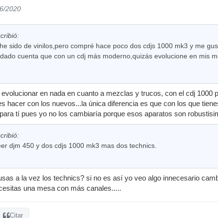
06/2020
cribió:
he sido de vinilos,pero compré hace poco dos cdjs 1000 mk3 y me gust
dado cuenta que con un cdj más moderno,quizás evolucione en mis me
 evolucionar en nada en cuanto a mezclas y trucos, con el cdj 1000 
 hacer con los nuevos...la única diferencia es que con los que tien
ara tí pues yo no los cambiaría porque esos aparatos son robustisim
cribió:
er djm 450 y dos cdjs 1000 mk3 mas dos technics.
sas a la vez los technics? si no es así yo veo algo innecesario ca
cesitas una mesa con más canales.....
Citar