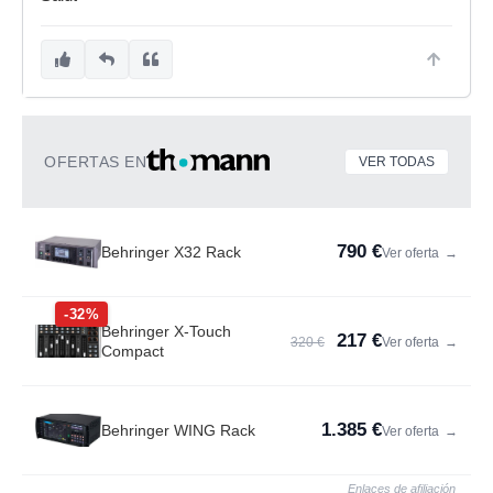
OFERTAS EN
VER TODAS
790 €
Behringer X32 Rack
Ver oferta
→
-32%
Behringer X-Touch
217 €
320 €
Ver oferta
→
Compact
1.385 €
Behringer WING Rack
Ver oferta
→
Enlaces de afiliación