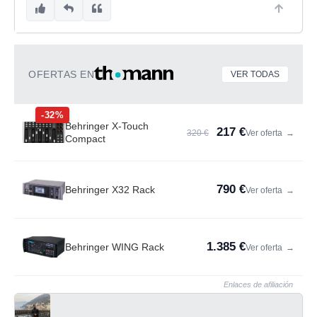
OFERTAS EN
VER TODAS
-32%
Behringer X-Touch
217 €
320 €
Ver oferta
→
Compact
790 €
Behringer X32 Rack
Ver oferta
→
1.385 €
Behringer WING Rack
Ver oferta
→
Enlaces de afiliación