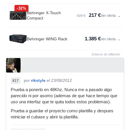
-32%
Behringer X-Touch
217 €
320 €
Ver oferta
→
Compact
1.385 €
Behringer WING Rack
Ver oferta
→
Enlaces de afiliación
por
rikstyle
el 23/08/2012
#17
Prueba a ponerlo en 48Khz, Nunca me a pasado algo
parecido ni por asomo (ademas de que hace tiempo que
uso una interfaz que te quita todos estos problemas).
Prueba a guardar el proyecto como plantilla y despues
reiniciar el cubase y abrir la plantilla.