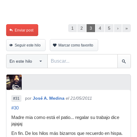
1
2
3
4
5
›
»
Enviar post
Seguir este hilo
Marcar como favorito
por
José A. Medina
el 21/05/2011
#31
#30
Madre mia como está el patio... regalar su trabajo dice
jajajaj
En fin. De los hilos más bizarros que recuerdo en hispa.