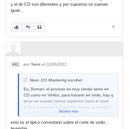
y el de CD son diferentes y por supuesto no suenan
igual...
por
Yann
el 22/05/2011
#42
Nexo 101 Mastering escribió:
Eu_Roman, el proceso es muy similar tanto en
CD como en Vinilos, para hacerlo en vinilo, hay q
tener en cuenta ciertos aspectos como el nivel,
la fase y algunas frecuencias medias q pueden
Mostrar más
interferir en el corte, por lo general, el mastering
para vinilos es mucho más sueve en cuanto a
esto es el tipico comentario sobre el corte de vinilo ,
niveles...
leyendas ...