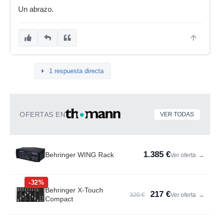
Un abrazo.
1 respuesta directa
OFERTAS EN
VER TODAS
1.385 €
Behringer WING Rack
Ver oferta
→
-32%
Behringer X-Touch
217 €
320 €
Ver oferta
→
Compact