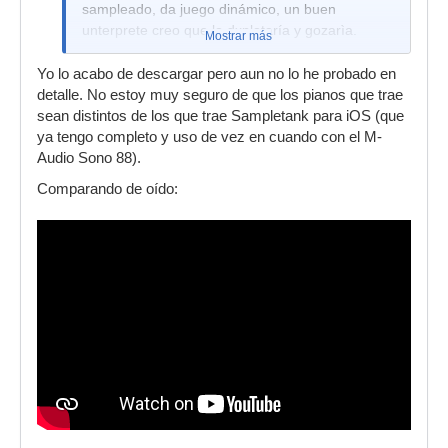
sampleado, da juego dinámico, un buen
unterprete creo que lo dxplotaría y gozarìa.
Mostrar más
Yo lo acabo de descargar pero aun no lo he probado en
detalle. No estoy muy seguro de que los pianos que trae
sean distintos de los que trae Sampletank para iOS (que
ya tengo completo y uso de vez en cuando con el M-
Audio Sono 88).
Comparando de oído: