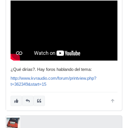
¿Qué dirías?. Hay foros hablando del tema:
http://www.kvraudio.com/forum/printview.php?
t=362349&start=15