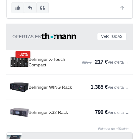
OFERTAS EN
VER TODAS
-32%
Behringer X-Touch
217 €
320 €
Ver oferta
→
Compact
1.385 €
Behringer WING Rack
Ver oferta
→
790 €
Behringer X32 Rack
Ver oferta
→
Enlaces de afiliación