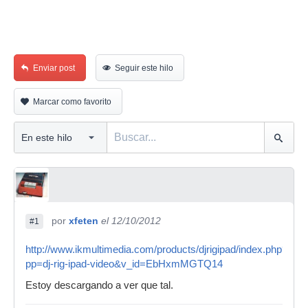
Enviar post
Seguir este hilo
Marcar como favorito
por
xfeten
el 12/10/2012
#1
http://www.ikmultimedia.com/products/djrigipad/index.php?
pp=dj-rig-ipad-video&v_id=EbHxmMGTQ14
Estoy descargando a ver que tal.