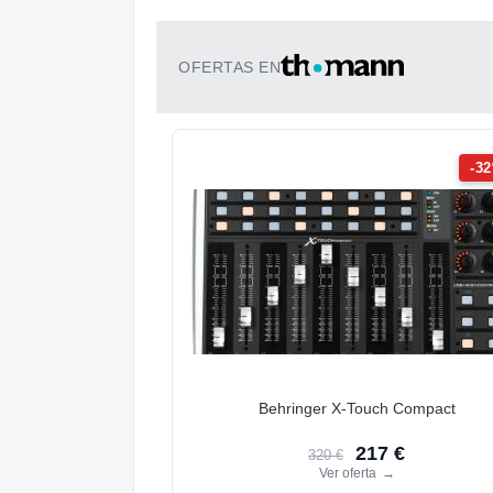
OFERTAS EN
-3
Behringer X-Touch Compact
217 €
320 €
Ver oferta
→