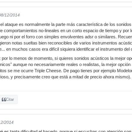
 08/12/2014
el ataque es normalmente la parte más característica de los sonidos
de comportamientos no-lineales en un corto espacio de tiempo y por lo
luego ni por el forro con simples envolventes adsr o similares. Rec
ieron notas sueltas bien reconocibles de varios instrumentos acústi
.. en muchos casos era difícil siquiera identificar el instrumento del
 por lo menos de momento, si quieres sonidos acústicos la mejor opc
icos" aunque no necesariamente reales o realistas, la mejor opción 
uitos se me ocurre Triple Cheese. De pago tienes por ejemplo Modelo
orioso, y precisamente creo que está a mitad de precio ahora mismo)
Citar
12/2014
é es tanta dificultad el hacerlo, porque si escuchas con atención so