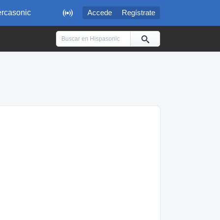

rcasonic
Accede
Regístrate