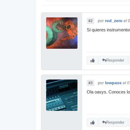
por
rod_zero
el 
#2
Si quieres instrument
Responder
por
lowpass
el 
#3
Ola oasys. Conoces l
Responder