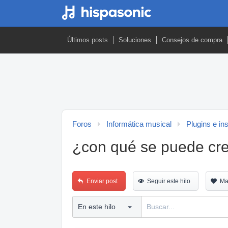
Últimos posts
Soluciones
Consejos de compra
Foros
Informática musical
Plugins e in
¿con qué se puede cre
Enviar post
Seguir este hilo
Ma