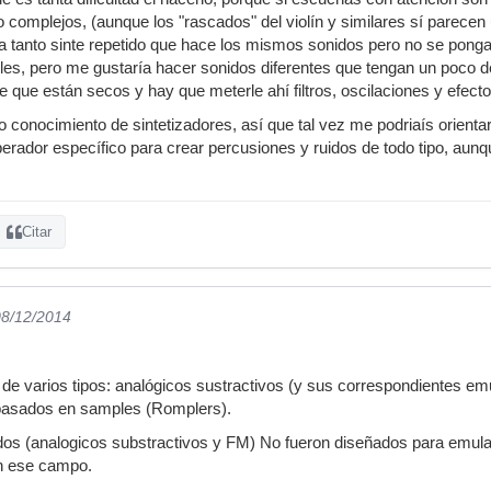
 complejos, (aunque los "rascados" del violín y similares sí parecen 
 tanto sinte repetido que hace los mismos sonidos pero no se ponga
es, pero me gustaría hacer sonidos diferentes que tengan un poco de 
e que están secos y hay que meterle ahí filtros, oscilaciones y efec
conocimiento de sintetizadores, así que tal vez me podriaís orienta
erador específico para crear percusiones y ruidos de todo tipo, aun
Citar
08/12/2014
 de varios tipos: analógicos sustractivos (y sus correspondientes emu
 basados en samples (Romplers).
dos (analogicos substractivos y FM) No fueron diseñados para emula
n ese campo.