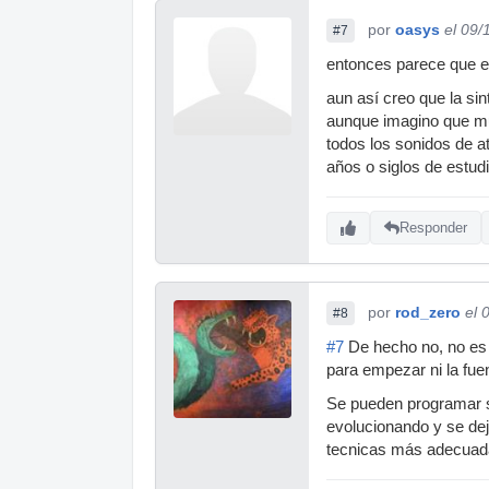
por
oasys
el 09/
#7
entonces parece que el
aun así creo que la si
aunque imagino que mu
todos los sonidos de at
años o siglos de estud
Responder
por
rod_zero
el 
#8
#7
De hecho no, no es 
para empezar ni la fue
Se pueden programar so
evolucionando y se dej
tecnicas más adecuadas