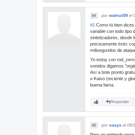
por
walnut59
el
#4
#1
Como tú bien dices 
variable con todo tipo 
sintetizadores, desde 
precisamente ésto: cog
milisegundos de ataque.
Yo estoy con rod_zero:
sonidos digamos "orgán
Así a bote pronto grat
o Kaivo (reciente y gl
buena fama.
Responder
por
oasys
el 08/
#5
Pero no entiendo porqu