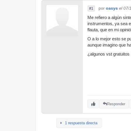
por
oasys
el 07/
#1
Me refiero a algún sint
instrumentos, ya sea 
flauta, que en mi opini
O a lo mejor esto se pu
aunque imagino que h
¿algunos vst gratuitos
Responder
1 respuesta directa