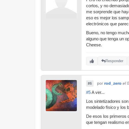
cortos, y no demasiado
me sorprende que haya
eso es mejor los sampl
electrónicos que parec
Bueno, no tengo mucho 
alguno que tenga un op
Cheese.
Responder
por
rod_zero
el 
#6
#5
A ver...
Los sintetizadores son
modelado físico y los
De esos los primeros 
que tengan realismo e