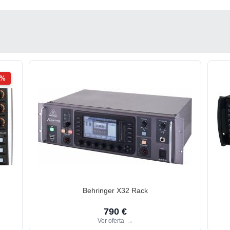
2%
Behringer X32 Rack
790 €
Ver oferta
→