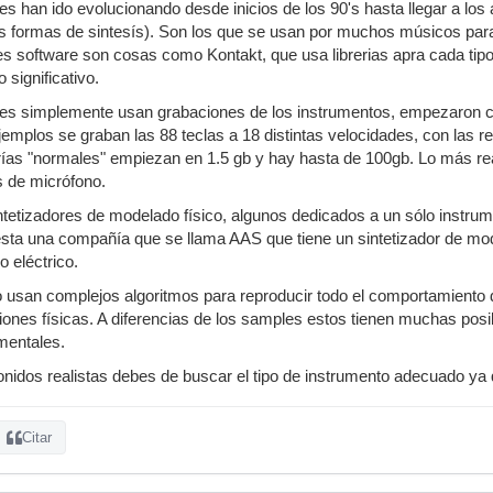
 han ido evolucionando desde inicios de los 90's hasta llegar a los 
s formas de sintesís). Son los que se usan por muchos músicos para
s software son cosas como Kontakt, que usa librerias apra cada tip
significativo.
s simplemente usan grabaciones de los instrumentos, empezaron c
emplos se graban las 88 teclas a 18 distintas velocidades, con las r
rerías "normales" empiezan en 1.5 gb y hay hasta de 100gb. Lo más re
s de micrófono.
intetizadores de modelado físico, algunos dedicados a un sólo instr
esta una compañía que se llama AAS que tiene un sintetizador de m
o eléctrico.
 usan complejos algoritmos para reproducir todo el comportamiento 
iones físicas. A diferencias de los samples estos tienen muchas posi
mentales.
onidos realistas debes de buscar el tipo de instrumento adecuado ya 
Citar