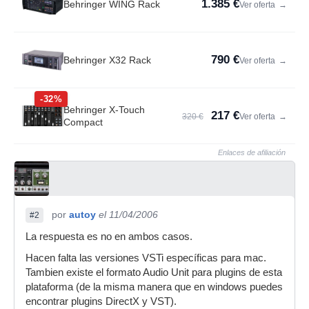
1.385 €
Behringer WING Rack
Ver oferta
→
790 €
Behringer X32 Rack
Ver oferta
→
-32%
Behringer X-Touch
217 €
320 €
Ver oferta
→
Compact
Enlaces de afiliación
por
autoy
el 11/04/2006
#2
La respuesta es no en ambos casos.
Hacen falta las versiones VSTi específicas para mac.
Tambien existe el formato Audio Unit para plugins de esta
plataforma (de la misma manera que en windows puedes
encontrar plugins DirectX y VST).