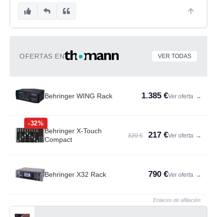
OFERTAS EN
VER TODAS
1.385 €
Behringer WING Rack
Ver oferta
→
-32%
Behringer X-Touch
217 €
320 €
Ver oferta
→
Compact
790 €
Behringer X32 Rack
Ver oferta
→
Enlaces de afiliación