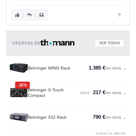
OFERTAS EN
VER TODAS
1.385 €
Behringer WING Rack
Ver oferta
→
-32%
Behringer X-Touch
217 €
320 €
Ver oferta
→
Compact
790 €
Behringer X32 Rack
Ver oferta
→
Enlaces de afiliación