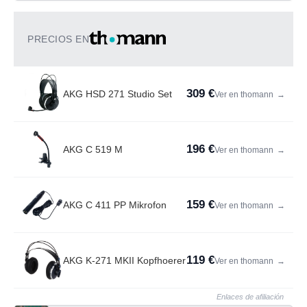
PRECIOS EN
309 €
AKG HSD 271 Studio Set
Ver en thomann
→
196 €
AKG C 519 M
Ver en thomann
→
159 €
AKG C 411 PP Mikrofon
Ver en thomann
→
119 €
AKG K-271 MKII Kopfhoerer
Ver en thomann
→
Enlaces de afiliación