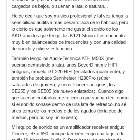
cargados de bajos, o suenan a lata, o saturan...
He de decir que soy músico profesional y tal vez tenga la
sensibilidad auditiva más desarrollada de lo habitual, pero
lo cierto es que solamente me gusta el sonido de los
AKG abiertos que tengo, los K121 Studio. Los encuentro
muy bien balanceados de frecuencias y con una calidad
de sonido y nitidez estupenda.
También tengo los Audio-Technica ATH M50X (me
suenan demasiado a lata), unos BeyerDinamic HIFI
antiguos, modelo DT 220 HIFI (enlatados igualmente), y
también he probado Sennheiser H280Pro (súper
saturados de graves), y unos Pioneer antiguos, los
SE255 y los SE505 (de nuevo enlatados). Cuando digo
que suenan enlatados me refiero a que suenan feo, como
si el sonido sonase dentro de una lata de refresco, no sé
si es tema de los medios o de los agudos (diría que de
medios, pero no soy un experto).
Mi equipo de sonido es un amplificador receiver antiguo
Pioneer, el sx-690, aunque también tengo una tarjeta de