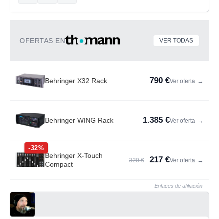
OFERTAS EN
VER TODAS
790 €
Behringer X32 Rack
Ver oferta
→
1.385 €
Behringer WING Rack
Ver oferta
→
-32%
Behringer X-Touch
217 €
320 €
Ver oferta
→
Compact
Enlaces de afiliación