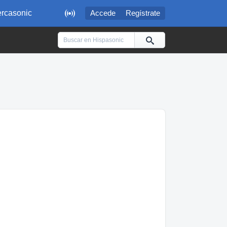

rcasonic
Accede
Regístrate