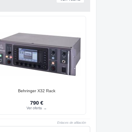
Behringer X32 Rack
790 €
Ver oferta
→
Enlaces de afiliación