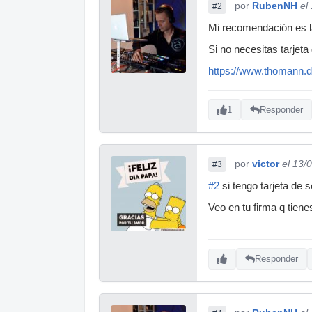
por
RubenNH
el
#2
Mi recomendación es l
Si no necesitas tarjet
https://www.thomann.d
1
Responder
por
victor
el 13/
#3
#2
si tengo tarjeta de 
Veo en tu firma q tiene
Responder