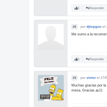
1
Responder
por
djtopgun
el
#8
Me sumo a la recomend
1
Responder
por
victor
el 17/
#9
Muchas gracias por la 
mesa. Gracias 🙏🏻