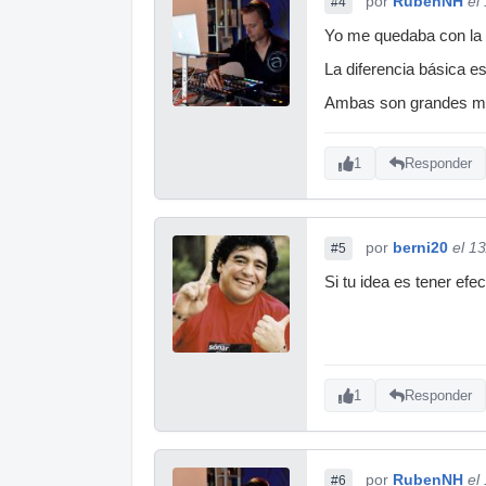
por
RubenNH
el
#4
Yo me quedaba con la 
La diferencia básica e
Ambas son grandes mes
1
Responder
por
berni20
el 1
#5
Si tu idea es tener ef
1
Responder
por
RubenNH
el
#6