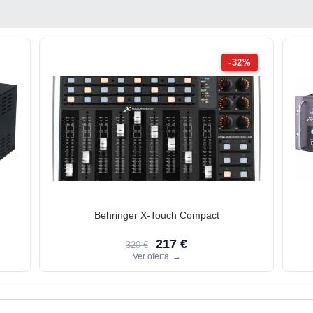
-32%
Behringer X-Touch Compact
217 €
320 €
Ver oferta
→