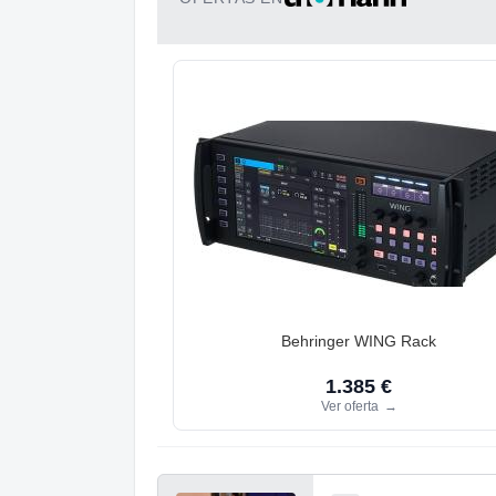
Behringer WING Rack
1.385 €
Ver oferta
→