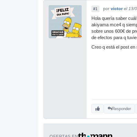
por
victor
el 13/
#1
Hola quería saber cuá
akiyama mce4 q siempre
sobre unos 600€ de pr
de efectos para q tuvie
Creo q está el post en s
Responder
OFERTAS EN