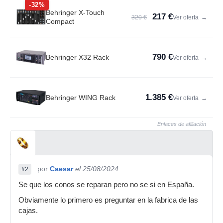
-32%
Behringer X-Touch
217 €
320 €
Ver oferta
→
Compact
790 €
Behringer X32 Rack
Ver oferta
→
1.385 €
Behringer WING Rack
Ver oferta
→
Enlaces de afiliación
por
Caesar
el 25/08/2024
#2
Se que los conos se reparan pero no se si en España.
Obviamente lo primero es preguntar en la fabrica de las
cajas.