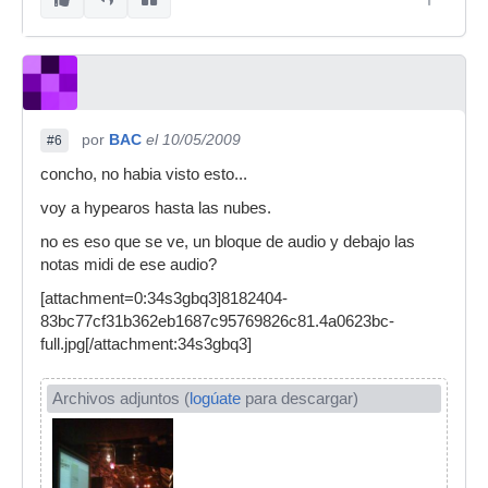
por
BAC
el 10/05/2009
#6
concho, no habia visto esto...
voy a hypearos hasta las nubes.
no es eso que se ve, un bloque de audio y debajo las
notas midi de ese audio?
[attachment=0:34s3gbq3]8182404-
83bc77cf31b362eb1687c95769826c81.4a0623bc-
full.jpg[/attachment:34s3gbq3]
Archivos adjuntos (
logúate
para descargar)