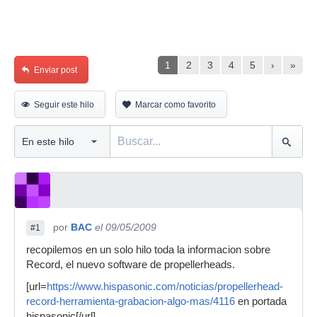
1
2
3
4
5
›
»
Enviar post
Seguir este hilo
Marcar como favorito
por
BAC
el 09/05/2009
#1
recopilemos en un solo hilo toda la informacion sobre
Record, el nuevo software de propellerheads.
[url=
https://www.hispasonic.com/noticias/propellerhead-
record-herramienta-grabacion-algo-mas/4116
en portada
hispasonic[/url]