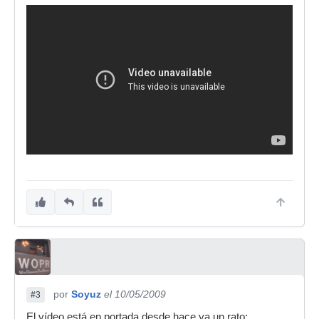
por
Soyuz
el 10/05/2009
#3
El vídeo está en portada desde hace ya un rato: