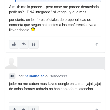
83bc77cf31b362eb1687c95769826c81.4a0623bc-
full.jpg[/attachment:2s3s9xnj]
A mi tb me lo parece... pero nose me parece demasiado
pedir no?.. DNA integrado? si venga.. y que mas..
por cierto, en los foros oficiales de propellerhead se
comenta que segun asistentes a las conferencias va a
llevar dongle.
por
neuralnoise
el 10/05/2009
#8
joder no me caben mas llaves dongle en la mac jajajajajaj
de todas formas todavía no han captado mi atencion