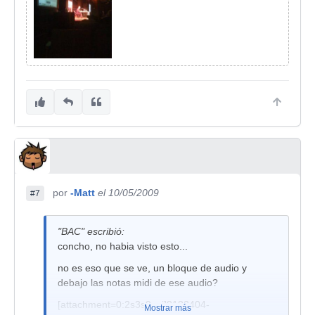
por
-Matt
el 10/05/2009
#7
"BAC" escribió:
concho, no habia visto esto...
no es eso que se ve, un bloque de audio y
debajo las notas midi de ese audio?
[attachment=0:2s3s9xnj]8182404-
Mostrar más