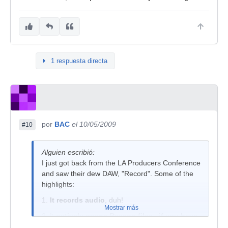
1 respuesta directa
por
BAC
el 10/05/2009
#10
Alguien escribió:
I just got back from the LA Producers Conference
and saw their dew DAW, "Record". Some of the
highlights:
1.
It records audio
, duh!
Mostrar más
2. It
natively opens Reason files...if you have
Reason installed
.