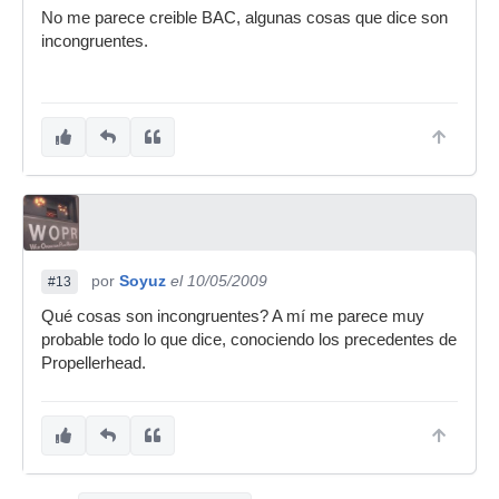
10.
No third-party plugins are supported, but
No me parece creible BAC, algunas cosas que dice son
it can be ReWired
. As with Reason, Record is a
incongruentes.
"closed system" but that allows the code to be
very CPU efficient. It will run on any machine that
can run Reason, which is just about any lame
computer.
11. No time code support, no video support.
12.
The price is $249, $149 for registered
Reason owners
.
por
Soyuz
el 10/05/2009
#13
Qué cosas son incongruentes? A mí me parece muy
probable todo lo que dice, conociendo los precedentes de
Propellerhead.