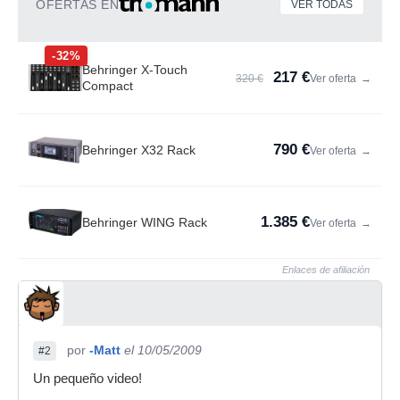
OFERTAS EN
VER TODAS
-32%
Behringer X-Touch
217 €
320 €
Ver oferta
→
Compact
790 €
Behringer X32 Rack
Ver oferta
→
1.385 €
Behringer WING Rack
Ver oferta
→
Enlaces de afiliación
por
-Matt
el 10/05/2009
#2
Un pequeño video!