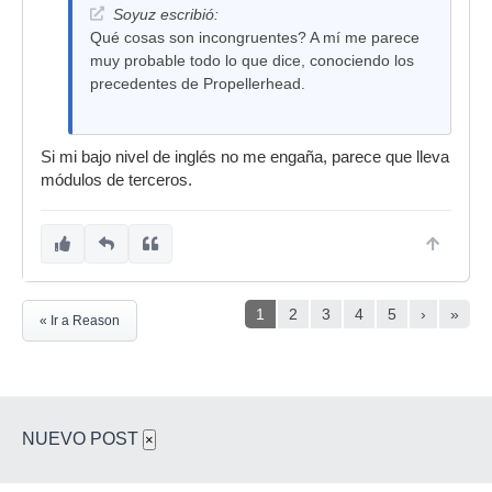
Soyuz escribió:
Qué cosas son incongruentes? A mí me parece
muy probable todo lo que dice, conociendo los
precedentes de Propellerhead.
Si mi bajo nivel de inglés no me engaña, parece que lleva
módulos de terceros.
1
2
3
4
5
›
»
« Ir a Reason
NUEVO POST
×