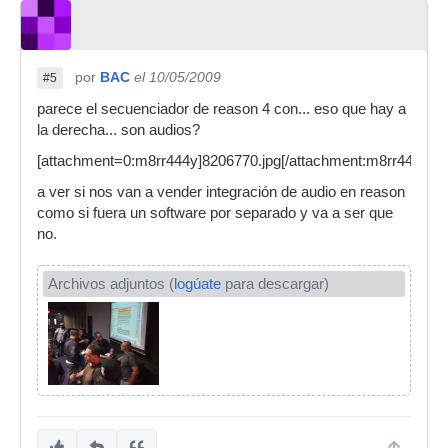
por
BAC
el 10/05/2009
#5
parece el secuenciador de reason 4 con... eso que hay a
la derecha... son audios?
[attachment=0:m8rr444y]8206770.jpg[/attachment:m8rr444y]
a ver si nos van a vender integración de audio en reason
como si fuera un software por separado y va a ser que
no.
Archivos adjuntos (
logúate
para descargar)