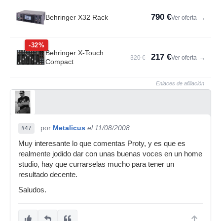
790 €
Behringer X32 Rack
Ver oferta
→
-32%
Behringer X-Touch
217 €
320 €
Ver oferta
→
Compact
Enlaces de afiliación
por
Metalicus
el 11/08/2008
#47
Muy interesante lo que comentas Proty, y es que es
realmente jodido dar con unas buenas voces en un home
studio, hay que currarselas mucho para tener un
resultado decente.
Saludos.