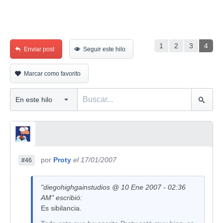
1
2
3
4
Enviar post
Seguir este hilo
Marcar como favorito
por
Proty
el 17/01/2007
#46
"diegohighgainstudios @ 10 Ene 2007 - 02:36
AM" escribió:
Es sibilancia.