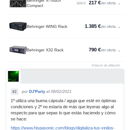
Behringer X-Touch
217 €
320 €
Ver oferta
→
Compact
1.385 €
Behringer WING Rack
Ver oferta
→
790 €
Behringer X32 Rack
Ver oferta
→
Enlaces de afiliación
por
DJ'Party
el 08/02/2021
#2
1º utiliza una buena cápsula / aguja que esté en óptimas
condiciones y 2º no estaría de más que leyeras algo al
respecto para que sepas lo que estás haciendo y cómo
se hace:
https://www.hispasonic.com/blogs/digitaliza-tus-vinilos-