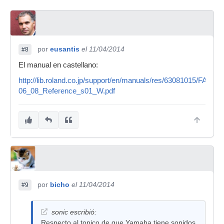
por
eusantis
el 11/04/2014
#8
El manual en castellano:
http://lib.roland.co.jp/support/en/manuals/res/63081015/FA-
06_08_Reference_s01_W.pdf
por
bicho
el 11/04/2014
#9
sonic escribió:
Respecto al topico de que Yamaha tiene sonidos