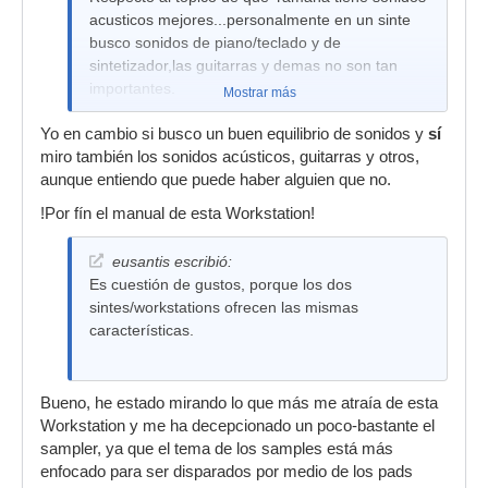
acusticos mejores...personalmente en un sinte
busco sonidos de piano/teclado y de
sintetizador,las guitarras y demas no son tan
importantes.
Mostrar más
Yo soy de la filosofia de que un sinte tiene que
Yo en cambio si busco un buen equilibrio de sonidos y
sí
sonar a sinte.
miro también los sonidos acústicos, guitarras y otros,
aunque entiendo que puede haber alguien que no.
!Por fín el manual de esta Workstation!
eusantis escribió:
Es cuestión de gustos, porque los dos
sintes/workstations ofrecen las mismas
características.
Bueno, he estado mirando lo que más me atraía de esta
Workstation y me ha decepcionado un poco-bastante el
sampler, ya que el tema de los samples está más
enfocado para ser disparados por medio de los pads