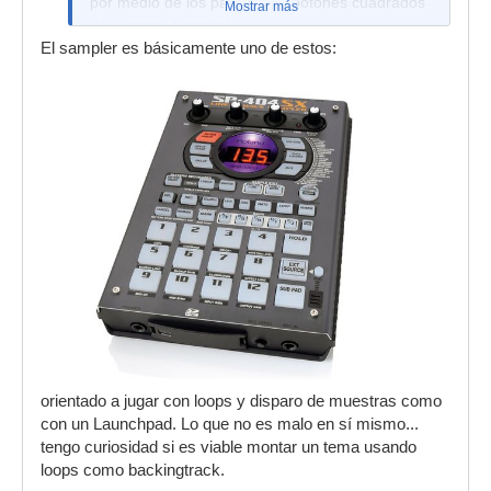
por medio de los pads (esos botones cuadrados
Mostrar más
de la parte derecha).
El sampler es básicamente uno de estos:
orientado a jugar con loops y disparo de muestras como
con un Launchpad. Lo que no es malo en sí mismo...
tengo curiosidad si es viable montar un tema usando
loops como backingtrack.