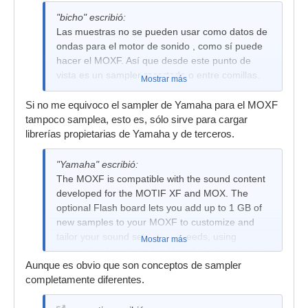
"bicho" escribió:
Las muestras no se pueden usar como datos de
ondas para el motor de sonido , como sí puede
hacer el MOXF. Así que desde este punto de
vista es un sampler recortado o entre comillas.
Mostrar más
Si no me equivoco el sampler de Yamaha para el MOXF
tampoco samplea, esto es, sólo sirve para cargar
librerías propietarias de Yamaha y de terceros.
"Yamaha" escribió:
The MOXF is compatible with the sound content
developed for the MOTIF XF and MOX. The
optional Flash board lets you add up to 1 GB of
new samples to your MOXF to customize and
tailor your sound set to your needs, using
Mostrar más
promotional contents like Yamaha’ s “Inspiration
Aunque es obvio que son conceptos de sampler
In A Flash” and “CP1 Piano,” as well as the many
completamente diferentes.
third party libraries for sale.