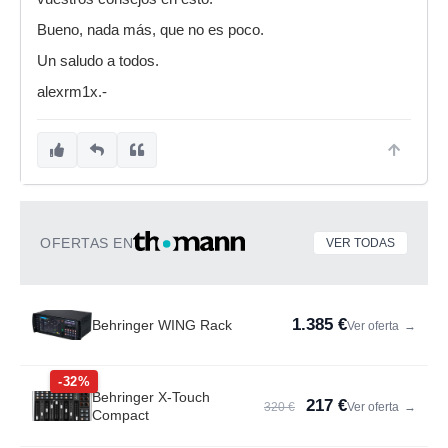
Bueno, nada más, que no es poco.
Un saludo a todos.
alexrm1x.-
OFERTAS EN
VER TODAS
1.385 €
Behringer WING Rack
Ver oferta
→
-32%
Behringer X-Touch
217 €
320 €
Ver oferta
→
Compact