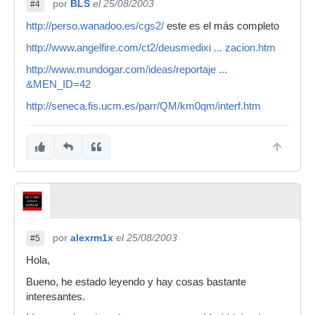
por
BLS
el 25/08/2003
#4
http://perso.wanadoo.es/cgs2/
este es el más completo
http://www.angelfire.com/ct2/deusmedixi ... zacion.htm
http://www.mundogar.com/ideas/reportaje ...
&MEN_ID=42
http://seneca.fis.ucm.es/parr/QM/km0qm/interf.htm
por
alexrm1x
el 25/08/2003
#5
Hola,
Bueno, he estado leyendo y hay cosas bastante
interesantes.